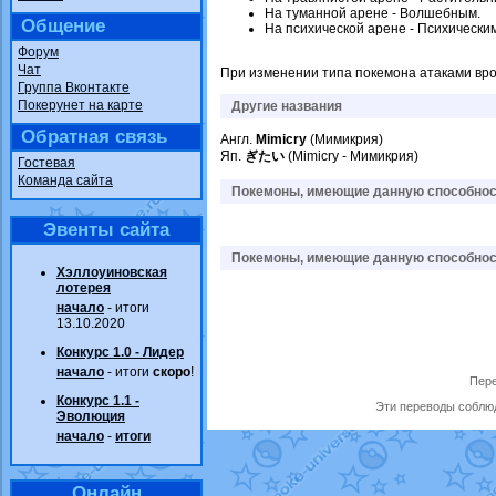
На туманной арене - Волшебным.
Общение
На психической арене - Психическим
Форум
Чат
При изменении типа покемона атаками вр
Группа Вконтакте
Покерунет на карте
Другие названия
Обратная связь
Англ.
Mimicry
(Мимикрия)
Яп.
ぎたい
(Mimicry - Мимикрия)
Гостевая
Команда сайта
Покемоны, имеющие данную способност
Эвенты сайта
Покемоны, имеющие данную способност
Хэллоуиновская
лотерея
начало
- итоги
13.10.2020
Конкурс 1.0 - Лидер
начало
- итоги
скоро
!
Пере
Конкурс 1.1 -
Эти переводы соблюд
Эволюция
начало
-
итоги
Онлайн