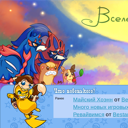
Ранее
Майский Хоэнн
от
Be
Много новых игровых
Ревайвимся
от
Besta
Всё, трындец
от
Best