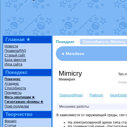
Технические пробле
доброе утро славяне
Йолда и Мимикью
от
Недовольный котома
The Dark Wishmaker
шадоу спиритомб
от
Главная ★
Покедекс
Способность Mimicry
: :
траббиш
от
ilovearce
Новости
Правила/FAQ
Raging Bolt
от
Grace
◄ Merciless
Старый сайт
Shadow mismagius
о
База эвентов
Игра сайта
художник
от
vicavica
Mimicry
Покедекс
Тип 
Покедекс
Мимикрия
Откры
Атакдекс
Способности
Предметы
Diamond/Pearl
Platinum
HeartGold/
Мега-эволюции ★
Гигантамакс-формы ★
Поке-подделки
Механика работы
Творчество
В зависимости от окружающей среды, тип 
Фанарт
На электризованной арене типа ста
Статьи
На травянистой арене - Растительн