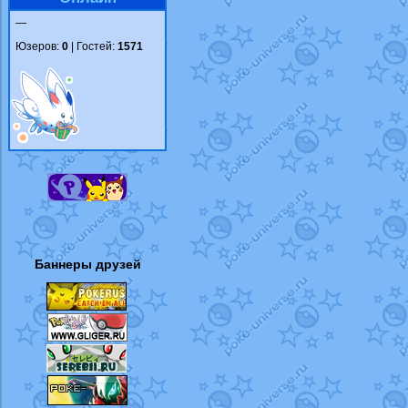
—
Юзеров:
0
| Гостей:
1571
Баннеры друзей