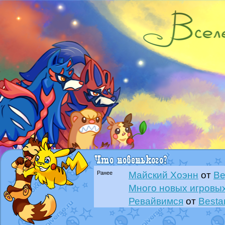
Ранее
Майский Хоэнн
от
Be
Много новых игровых
Ревайвимся
от
Besta
Всё, трындец
от
Best