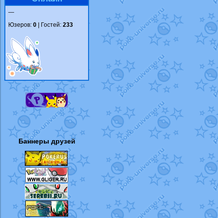
—
Юзеров:
0
| Гостей:
233
Баннеры друзей