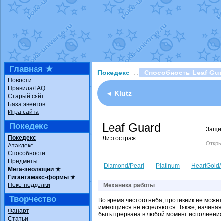
Технические пробле
доброе утро славяне
Йолда и Мимикью
от
Недовольный котома
The Dark Wishmaker
шадоу спиритомб
от
Главная ★
Покедекс
Способность Leaf Gu
: :
траббиш
от
ilovearce
Новости
Правила/FAQ
Raging Bolt
от
Grace
◄ Klutz
Старый сайт
Shadow mismagius
о
База эвентов
Игра сайта
художник
от
vicavica
Leaf Guard
Покедекс
Защи
Покедекс
Листостраж
Откры
Атакдекс
Способности
Предметы
Diamond/Pearl
Platinum
HeartGold/
Мега-эволюции ★
Гигантамакс-формы ★
Поке-подделки
Механика работы
Творчество
Во время чистого неба, противник не може
имеющиеся не исцеляются. Также, начиная 
Фанарт
быть прервана в любой момент исполнения,
Статьи