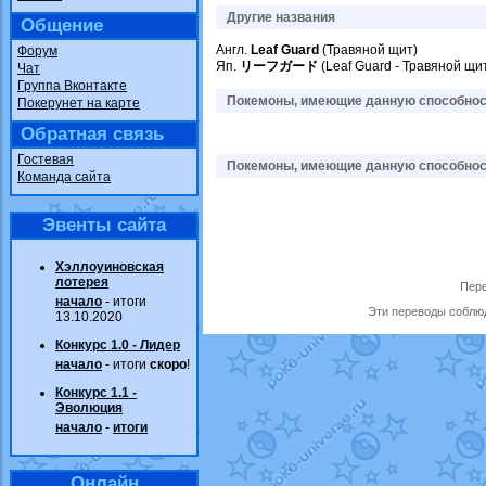
Другие названия
Общение
Англ.
Leaf Guard
(Травяной щит)
Форум
Яп.
リーフガード
(Leaf Guard - Травяной щи
Чат
Группа Вконтакте
Покемоны, имеющие данную способност
Покерунет на карте
Обратная связь
Гостевая
Покемоны, имеющие данную способност
Команда сайта
Эвенты сайта
Хэллоуиновская
лотерея
Пере
начало
- итоги
Эти переводы соблюд
13.10.2020
Конкурс 1.0 - Лидер
начало
- итоги
скоро
!
Конкурс 1.1 -
Эволюция
начало
-
итоги
Онлайн