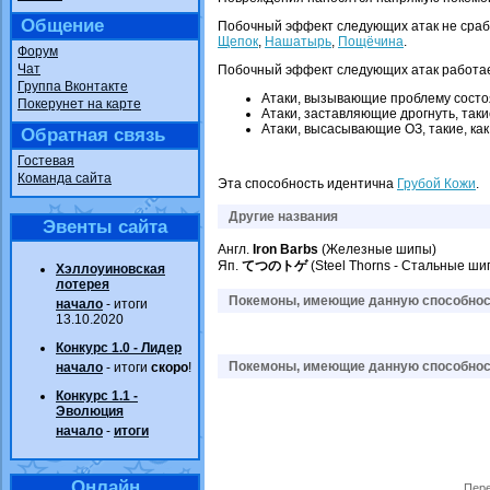
Общение
Побочный эффект следующих атак не сраб
Щепок
,
Нашатырь
,
Пощёчина
.
Форум
Чат
Побочный эффект следующих атак работае
Группа Вконтакте
Атаки, вызывающие проблему состоя
Покерунет на карте
Атаки, заставляющие дрогнуть, таки
Атаки, высасывающие ОЗ, такие, ка
Обратная связь
Гостевая
Команда сайта
Эта способность идентична
Грубой Кожи
.
Другие названия
Эвенты сайта
Англ.
Iron Barbs
(Железные шипы)
Яп.
てつのトゲ
(Steel Thorns - Стальные ши
Хэллоуиновская
лотерея
Покемоны, имеющие данную способност
начало
- итоги
13.10.2020
Конкурс 1.0 - Лидер
Покемоны, имеющие данную способност
начало
- итоги
скоро
!
Конкурс 1.1 -
Эволюция
начало
-
итоги
Онлайн
Пере