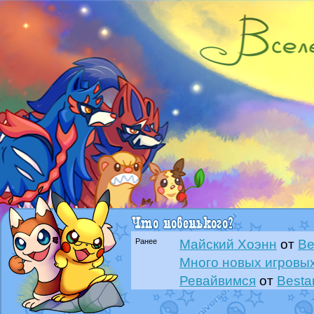
Ранее
Майский Хоэнн
от
Be
Много новых игровых
Ревайвимся
от
Besta
Всё, трындец
от
Best