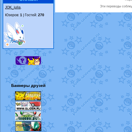
Эти переводы соблюд
JOK_julia
.
Юзеров:
1
| Гостей:
270
Баннеры друзей