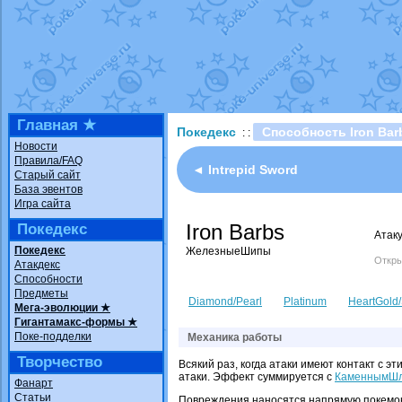
Технические пробле
доброе утро славяне
Йолда и Мимикью
от
Недовольный котома
The Dark Wishmaker
шадоу спиритомб
от
Главная ★
Покедекс
Способность Iron Bar
: :
траббиш
от
ilovearce
Новости
Правила/FAQ
Raging Bolt
от
Grace
◄ Intrepid Sword
Старый сайт
Shadow mismagius
о
База эвентов
Игра сайта
художник
от
vicavica
Iron Barbs
Покедекс
Атак
Покедекс
ЖелезныеШипы
Откры
Атакдекс
Способности
Предметы
Diamond/Pearl
Platinum
HeartGold/
Мега-эволюции ★
Гигантамакс-формы ★
Поке-подделки
Механика работы
Творчество
Всякий раз, когда атаки имеют контакт с
атаки. Эффект суммируется с
КаменнымШ
Фанарт
Статьи
Повреждения наносятся напрямую покемо