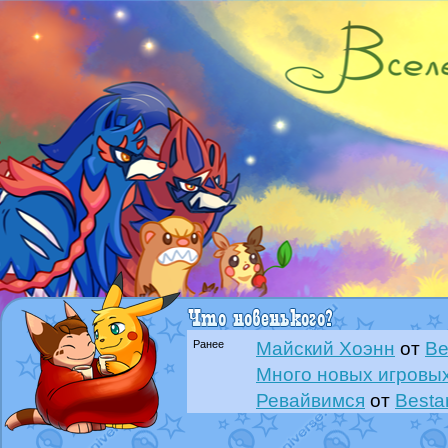
Ранее
Майский Хоэнн
от
Be
Много новых игровых
Ревайвимся
от
Besta
Всё, трындец
от
Best