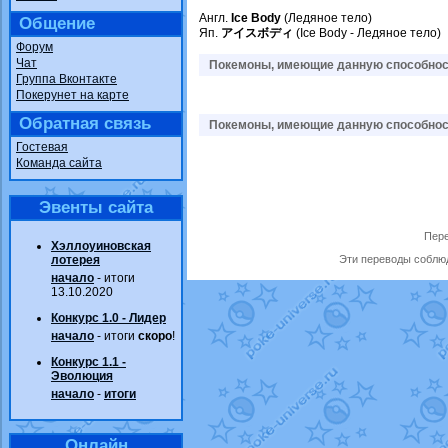
Англ.
Ice Body
(Ледяное тело)
Общение
Яп.
アイスボディ
(Ice Body - Ледяное тело)
Форум
Чат
Покемоны, имеющие данную способност
Группа Вконтакте
Покерунет на карте
Обратная связь
Покемоны, имеющие данную способност
Гостевая
Команда сайта
Эвенты сайта
Пере
Хэллоуиновская
лотерея
Эти переводы соблюд
начало
- итоги
13.10.2020
Конкурс 1.0 - Лидер
начало
- итоги
скоро
!
Конкурс 1.1 -
Эволюция
начало
-
итоги
Онлайн