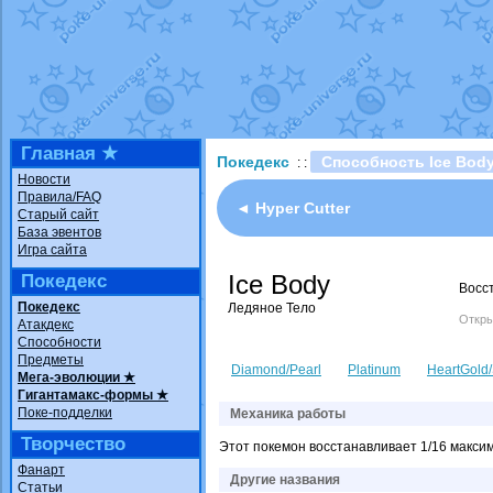
Технические пробле
доброе утро славяне
Йолда и Мимикью
от
Недовольный котома
The Dark Wishmaker
шадоу спиритомб
от
Главная ★
Покедекс
Способность Ice Bod
: :
траббиш
от
ilovearce
Новости
Правила/FAQ
Raging Bolt
от
Grace
◄ Hyper Cutter
Старый сайт
Shadow mismagius
о
База эвентов
Игра сайта
художник
от
vicavica
Ice Body
Покедекс
Восст
Покедекс
Ледяное Тело
Откры
Атакдекс
Способности
Предметы
Diamond/Pearl
Platinum
HeartGold/
Мега-эволюции ★
Гигантамакс-формы ★
Поке-подделки
Механика работы
Творчество
Этот покемон восстанавливает 1/16 максима
Фанарт
Другие названия
Статьи