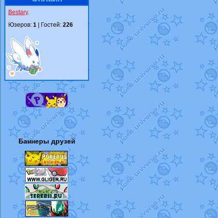
Bestary
.
Юзеров:
1
| Гостей:
226
Баннеры друзей