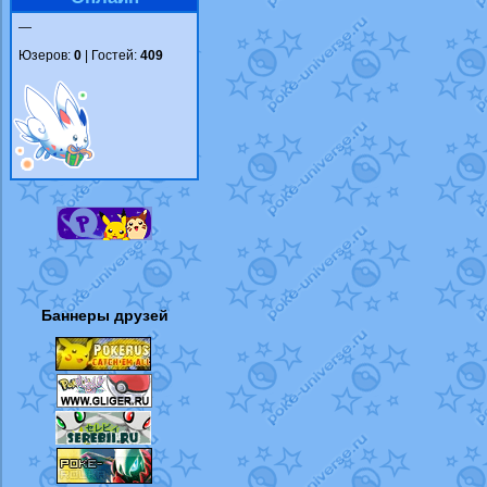
—
Юзеров:
0
| Гостей:
409
Баннеры друзей