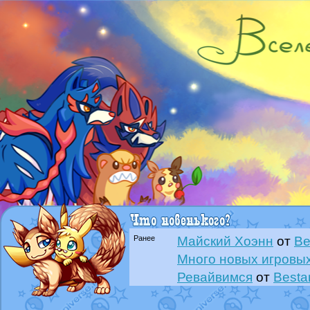
Ранее
Майский Хоэнн
от
Be
Много новых игровых
Ревайвимся
от
Besta
Всё, трындец
от
Best