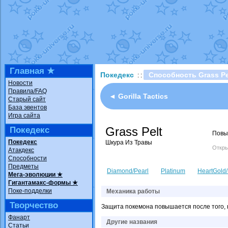
Технические пробле
доброе утро славяне
Йолда и Мимикью
от
Недовольный котома
The Dark Wishmaker
шадоу спиритомб
от
Главная ★
Покедекс
Способность Grass Pe
: :
траббиш
от
ilovearce
Новости
Правила/FAQ
Raging Bolt
от
Grace
◄ Gorilla Tactics
Старый сайт
Shadow mismagius
о
База эвентов
Игра сайта
художник
от
vicavica
Grass Pelt
Покедекс
Повыш
Покедекс
Шкура Из Травы
Откры
Атакдекс
Способности
Предметы
Diamond/Pearl
Platinum
HeartGold/
Мега-эволюции ★
Гигантамакс-формы ★
Поке-подделки
Механика работы
Творчество
Защита покемона повышается после того, 
Фанарт
Другие названия
Статьи