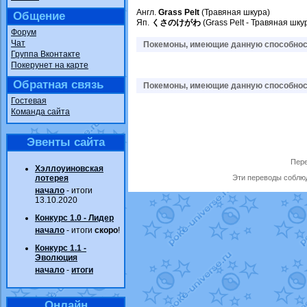
Англ.
Grass Pelt
(Травяная шкура)
Общение
Яп.
くさのけがわ
(Grass Pelt - Травяная шку
Форум
Чат
Покемоны, имеющие данную способност
Группа Вконтакте
Покерунет на карте
Обратная связь
Покемоны, имеющие данную способност
Гостевая
Команда сайта
Эвенты сайта
Пере
Хэллоуиновская
лотерея
Эти переводы соблюд
начало
- итоги
13.10.2020
Конкурс 1.0 - Лидер
начало
- итоги
скоро
!
Конкурс 1.1 -
Эволюция
начало
-
итоги
Онлайн