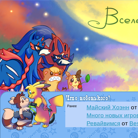
Ранее
Майский Хоэнн
о
Много новых игро
Ревайвимся
от
Be
Всё, трындец
от
B