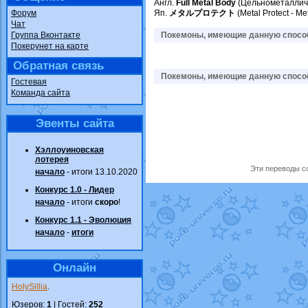
Англ.
Full Metal Body
(Цельнометаллич
Форум
Яп.
メタルプロテクト
(Metal Protect - 
Чат
Группа Вконтакте
Покемоны, имеющие данную способ
Покерунет на карте
Обратная связь
Покемоны, имеющие данную способ
Гостевая
Команда сайта
Эвенты сайта
Хэллоуиновская
лотерея
Эти переводы со
начало
- итоги 13.10.2020
Конкурс 1.0 - Лидер
начало
- итоги
скоро
!
Конкурс 1.1 - Эволюция
начало
-
итоги
Онлайн
HolySillia
.
Юзеров:
1
| Гостей:
252