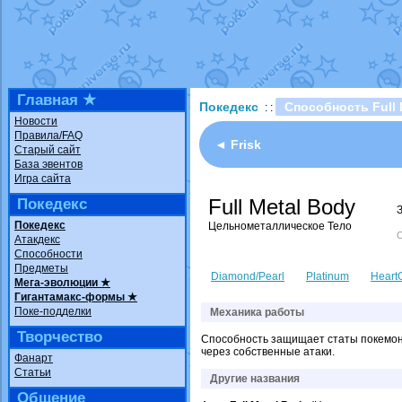
Технические проб
доброе утро слав
Йолда и Мимикью
Недовольный кото
The Dark Wishmak
Главная ★
Покедекс
Способность Full 
: :
шадоу спиритомб
Новости
Правила/FAQ
траббиш
от
ilovea
◄ Frisk
Старый сайт
База эвентов
Raging Bolt
от
Gra
Игра сайта
Shadow mismagiu
Full Metal Body
Покедекс
художник
от
vicavi
Покедекс
Цельнометаллическое Тело
О
Атакдекс
Способности
Предметы
Diamond/Pearl
Platinum
HeartG
Мега-эволюции ★
Гигантамакс-формы ★
Поке-подделки
Механика работы
Творчество
Способность защищает статы покемона
через собственные атаки.
Фанарт
Статьи
Другие названия
Общение