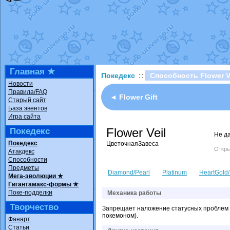
Технические пробле
доброе утро славяне
Йолда и Мимикью
от
Недовольный котома
The Dark Wishmaker
шадоу спиритомб
от
Главная ★
Покедекс
Способность Flower V
: :
траббиш
от
ilovearce
Новости
Правила/FAQ
Raging Bolt
от
Grace
◄ Flower Gift
Старый сайт
Shadow mismagius
о
База эвентов
Игра сайта
художник
от
vicavica
Flower Veil
Покедекс
Не д
Покедекс
ЦветочнаяЗавеса
Откры
Атакдекс
Способности
Предметы
Diamond/Pearl
Platinum
HeartGold/
Мега-эволюции ★
Гигантамакс-формы ★
Поке-подделки
Механика работы
Творчество
Запрещает наложение статусных проблем и
покемоном).
Фанарт
Статьи