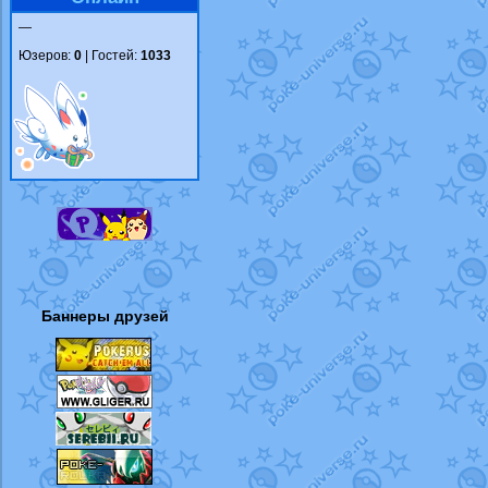
—
Юзеров:
0
| Гостей:
1033
Баннеры друзей