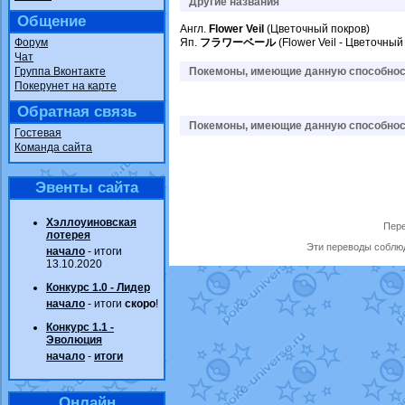
Другие названия
Общение
Англ.
Flower Veil
(Цветочный покров)
Форум
Яп.
フラワーベール
(Flower Veil - Цветочный
Чат
Группа Вконтакте
Покемоны, имеющие данную способност
Покерунет на карте
Обратная связь
Покемоны, имеющие данную способност
Гостевая
Команда сайта
Эвенты сайта
Хэллоуиновская
Пере
лотерея
Эти переводы соблюд
начало
- итоги
13.10.2020
Конкурс 1.0 - Лидер
начало
- итоги
скоро
!
Конкурс 1.1 -
Эволюция
начало
-
итоги
Онлайн