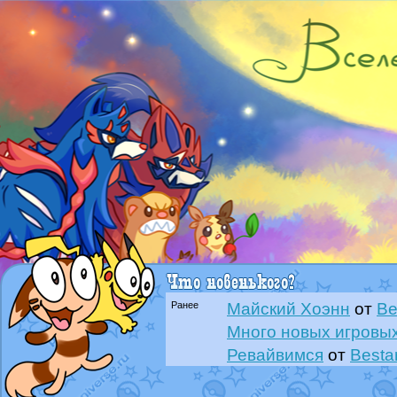
Ранее
Майский Хоэнн
от
Be
Много новых игровых
Ревайвимся
от
Besta
Всё, трындец
от
Best