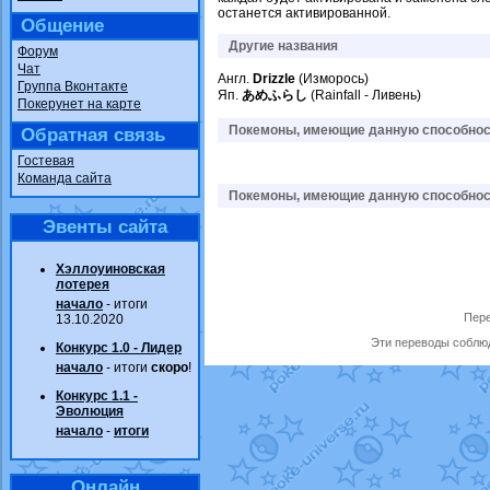
останется активированной.
Общение
Другие названия
Форум
Чат
Англ.
Drizzle
(Изморось)
Группа Вконтакте
Яп.
あめふらし
(Rainfall - Ливень)
Покерунет на карте
Покемоны, имеющие данную способност
Обратная связь
Гостевая
Команда сайта
Покемоны, имеющие данную способност
Эвенты сайта
Хэллоуиновская
лотерея
начало
- итоги
Пере
13.10.2020
Эти переводы соблюд
Конкурс 1.0 - Лидер
начало
- итоги
скоро
!
Конкурс 1.1 -
Эволюция
начало
-
итоги
Онлайн