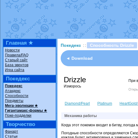
Технические пробле
доброе утро славяне
Йолда и Мимикью
от
Недовольный котома
The Dark Wishmaker
шадоу спиритомб
от
Главная ★
Покедекс
Способность Drizzle
: :
траббиш
от
ilovearce
Новости
Правила/FAQ
Raging Bolt
от
Grace
◄ Download
Старый сайт
Shadow mismagius
о
База эвентов
Игра сайта
художник
от
vicavica
Drizzle
Покедекс
При в
Покедекс
Изморось
Откры
Атакдекс
Способности
Предметы
Diamond/Pearl
Platinum
HeartGold/
Мега-эволюции ★
Гигантамакс-формы ★
Поке-подделки
Механика работы
Творчество
Когда этот покемон входит в битву, погода 
Фанарт
Погодные способности определяются Скоро
Статьи
каждая будет активирована и заменена сл