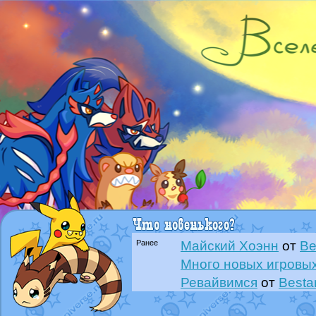
Ранее
Майский Хоэнн
от
Be
Много новых игровых
Ревайвимся
от
Besta
Всё, трындец
от
Best