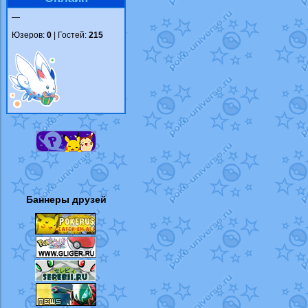
—
Юзеров:
0
| Гостей:
215
Баннеры друзей