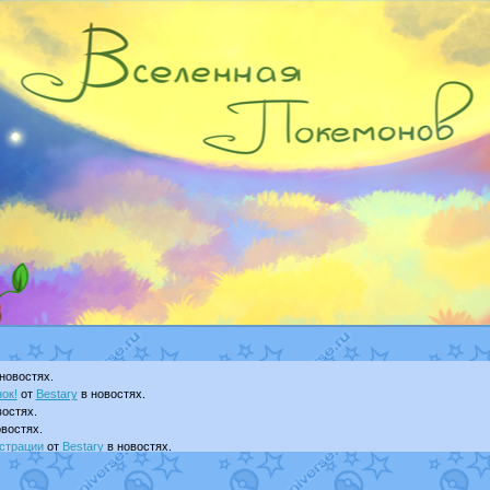
новостях.
ок!
от
Bestary
в новостях.
остях.
востях.
страции
от
Bestary
в новостях.
ku
в фанарте.
yanCat
в фанарте.