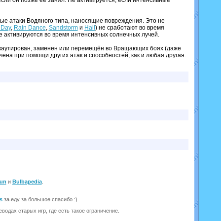
если он позже её занял. Не активируется, если интенсивные
ые атаки Водяного типа, наносящие повреждения. Это не
 Day
,
Rain Dance
,
Sandstorm
и
Hail
) не сработают во время
не активируются во время интенсивных солнечных лучей.
каутирован, заменен или перемещён во Вращающих боях (даже
чена при помощи других атак и способностей, как и любая другая.
un
и
Bulbapedia
.
s
за еду
за большое спасибо :)
одах старых игр, где есть такое ограничение.