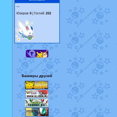
—
Юзеров:
0
| Гостей:
202
Баннеры друзей