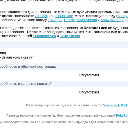
 (Rotation Battle), если покемон был выпущен не на главную позицию, даже 
ного солнечного дня, интенсивные солнечные лучи делают провальными люб
не имеют способности
Air Lock
или
Cloud Nine
. Атаки, меняющие погоду (
Sunny
особности, меняющие погоду (
Drought
,
Drizzle
,
Sand Stream
и
Snow Warning
) 
 в силе до тех пор, пока покемон со способностью
Desolate Land
не будет но
нь). Способность
Desolate Land
, однако, сама может быть заменена или отклю
ктами способностей
Primordial Sea
и
Delta Stream
.
ля)
 - Земля конца света)
собность в обычном состоянии:
Отсутствуют.
собность в качестве скрытой:
Отсутствуют.
Информация для нашего декса была взята с сайтов
Serebii.net
,
Veek
Перевод терминов и описаний (до 6-го поколения) осуществлён командой
PokeRù
ы соблюдают "правило 12 символов на название" и пригодны для использования в перев