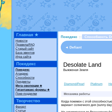
Недовольный котомангуст
о
The Dark Wishmaker
от
Ran
шадоу спиритомб
от
ilovear
траббиш
от
ilovearceus
в фан
Raging Bolt
от
GraceDaFox
в
Shadow mismagius
от
JOK_ju
художник
от
vicavica
в фанар
Главная ★
Покедекс
Способность De
: :
Новости
Правила/FAQ
◄ Defiant
Старый сайт
База эвентов
Игра сайта
Desolate Land
Покедекс
Покедекс
Выжженая Земля
Атакдекс
Способности
Предметы
Diamond/Pearl
Platinum
He
Мега-эволюции ★
Гигантамакс-формы ★
Поке-подделки
Механика работы
Творчество
Когда покемон с этой способностью
вариант солнечного дня (sunny day)
Фанарт
Статьи