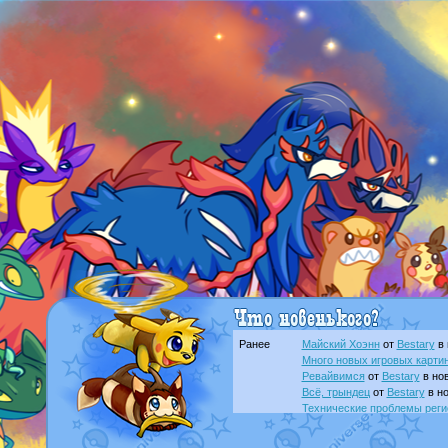
Ранее
Майский Хоэнн
от
Bestary
в 
Много новых игровых картин
Ревайвимся
от
Bestary
в нов
Всё, трындец
от
Bestary
в но
Технические проблемы реги
доброе утро славяне
от
Dak
Йолда и Мимикью
от
MavisN