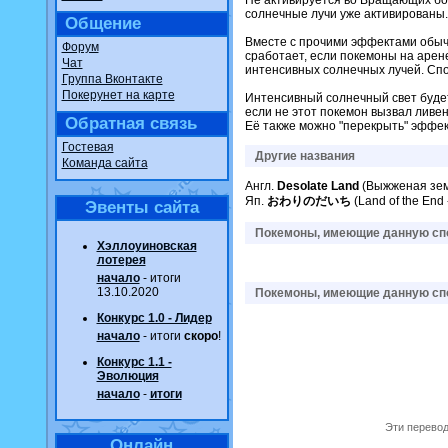
Не активируется во Вращающих боях
солнечные лучи уже активированы.
Общение
Вместе с прочими эффектами обыч
Форум
сработает, если покемоны на аре
Чат
интенсивных солнечных лучей. Сп
Группа Вконтакте
Покерунет на карте
Интенсивный солнечный свет будет
если не этот покемон вызвал ливе
Обратная связь
Её также можно "перекрыть" эффе
Гостевая
Другие названия
Команда сайта
Англ.
Desolate Land
(Выжженая зем
Яп.
おわりのだいち
(Land of the End
Эвенты сайта
Покемоны, имеющие данную спо
Хэллоуиновская
лотерея
начало
- итоги
13.10.2020
Покемоны, имеющие данную спо
Конкурс 1.0 - Лидер
начало
- итоги
скоро
!
Конкурс 1.1 -
Эволюция
начало
-
итоги
Эти перевод
Онлайн