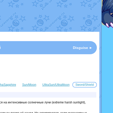
й
Disguise ►
haSapphire
Sun/Moon
UltraSun/UltraMoon
Sword/Shield
я на интенсивные солнечные лучи (extreme harsh sunlight),