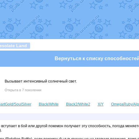
т
Randomon
в фанарте.
domon
в фанарте.
ceus
в фанарте.
арте.
 фанарте.
lia
в фанарте.
те.
Все обновления
solate Land
Вернуться к списку способносте
Вызывает интенсивный солнечный свет.
Открыта в 7 поколении
artGold/SoulSilver
Black/White
Black2/White2
X/Y
OmegaRuby/Alp
 вступает в бой или другой покемон получает эту способность, погода меняетс
.