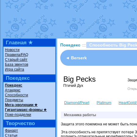
Технические пробле
доброе утро славяне
Йолда и Мимикью
от
Недовольный котома
The Dark Wishmaker
шадоу спиритомб
от
Главная ★
Покедекс
Способность Big Pec
: :
траббиш
от
ilovearce
Новости
Правила/FAQ
Raging Bolt
от
Grace
◄ Berserk
Старый сайт
Shadow mismagius
о
База эвентов
Игра сайта
художник
от
vicavica
Big Pecks
Покедекс
Защи
Покедекс
Птичий Дух
Откры
Атакдекс
Способности
Предметы
Diamond/Pearl
Platinum
HeartGold/
Мега-эволюции ★
Гигантамакс-формы ★
Поке-подделки
Механика работы
Творчество
Защита этого покемона не может быть пон
Фанарт
Эта способность не препятствует потере 
Статьи
получить отрицательные модификаторы З