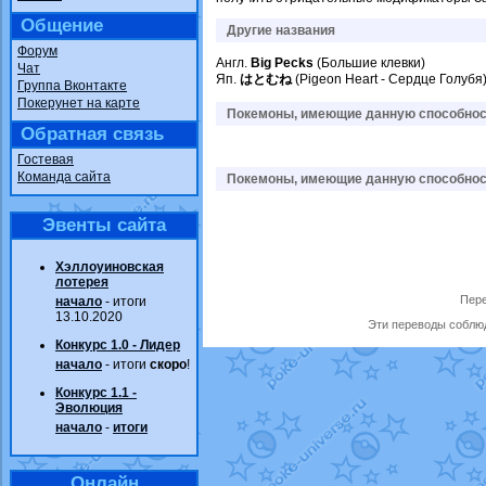
Общение
Другие названия
Форум
Англ.
Big Pecks
(Большие клевки)
Чат
Яп.
はとむね
(Pigeon Heart - Сердце Голубя
Группа Вконтакте
Покерунет на карте
Покемоны, имеющие данную способност
Обратная связь
Гостевая
Команда сайта
Покемоны, имеющие данную способност
Эвенты сайта
Хэллоуиновская
лотерея
Пере
начало
- итоги
13.10.2020
Эти переводы соблюд
Конкурс 1.0 - Лидер
начало
- итоги
скоро
!
Конкурс 1.1 -
Эволюция
начало
-
итоги
Онлайн