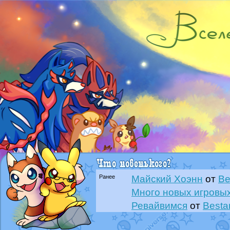
Ранее
Майский Хоэнн
от
Be
Много новых игровых
Ревайвимся
от
Besta
Всё, трындец
от
Best