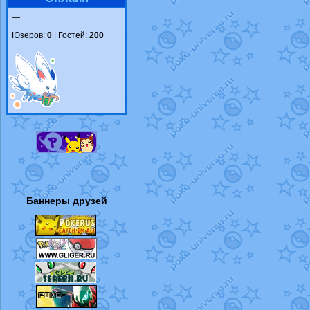
—
Юзеров:
0
| Гостей:
200
Баннеры друзей