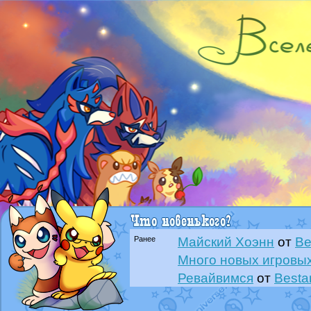
Ранее
Майский Хоэнн
от
Be
Много новых игровых
Ревайвимся
от
Besta
Всё, трындец
от
Best