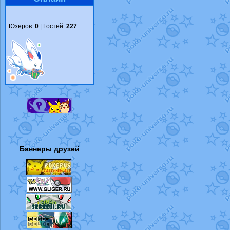
—
Юзеров:
0
| Гостей:
227
Баннеры друзей