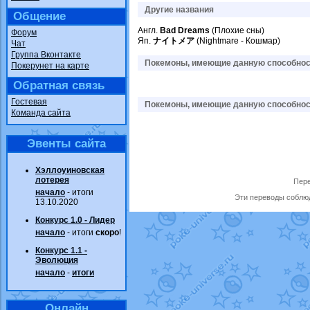
Другие названия
Общение
Англ.
Bad Dreams
(Плохие сны)
Форум
Яп.
ナイトメア
(Nightmare - Кошмар)
Чат
Группа Вконтакте
Покемоны, имеющие данную способност
Покерунет на карте
Обратная связь
Гостевая
Покемоны, имеющие данную способност
Команда сайта
Эвенты сайта
Хэллоуиновская
лотерея
Пере
начало
- итоги
Эти переводы соблюд
13.10.2020
Конкурс 1.0 - Лидер
начало
- итоги
скоро
!
Конкурс 1.1 -
Эволюция
начало
-
итоги
Онлайн