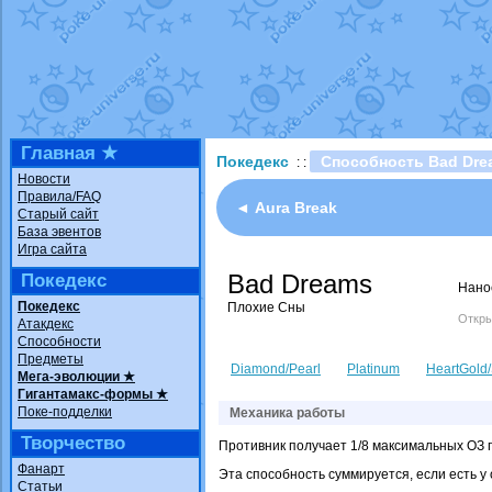
Технические пробле
доброе утро славяне
Йолда и Мимикью
от
Недовольный котома
The Dark Wishmaker
шадоу спиритомб
от
Главная ★
Покедекс
Способность Bad Dre
: :
траббиш
от
ilovearce
Новости
Правила/FAQ
Raging Bolt
от
Grace
◄ Aura Break
Старый сайт
Shadow mismagius
о
База эвентов
Игра сайта
художник
от
vicavica
Bad Dreams
Покедекс
Нано
Покедекс
Плохие Сны
Откры
Атакдекс
Способности
Предметы
Diamond/Pearl
Platinum
HeartGold/
Мега-эволюции ★
Гигантамакс-формы ★
Поке-подделки
Механика работы
Творчество
Противник получает 1/8 максимальных ОЗ по
Фанарт
Эта способность суммируется, если есть у
Статьи