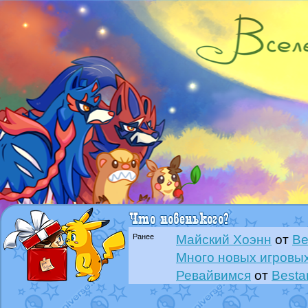
Ранее
Майский Хоэнн
от
Be
Много новых игровых
Ревайвимся
от
Besta
Всё, трындец
от
Best