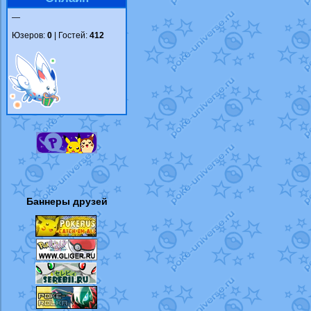
—
Юзеров:
0
| Гостей:
412
Баннеры друзей