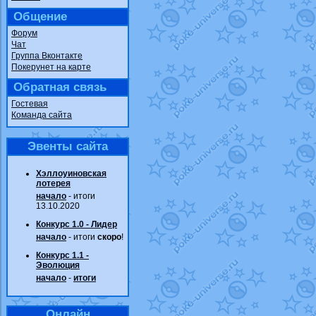
Общение
Форум
Чат
Группа Вконтакте
Покерунет на карте
Обратная связь
Гостевая
Команда сайта
Эвенты сайта
Хэллоуиновская
лотерея
начало
- итоги
13.10.2020
Конкурс 1.0 - Лидер
начало
- итоги
скоро
!
Конкурс 1.1 -
Эволюция
начало
-
итоги
Онлайн