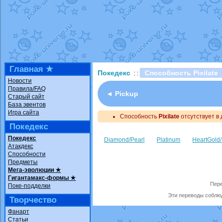
Технические пробле
доброе утро славяне
Йолда и Мимикью
от
Недовольный котома
The Dark Wishmaker
шадоу спиритомб
от
Главная ★
Покедекс
Способность Pixilate
: :
траббиш
от
ilovearce
Новости
Правила/FAQ
Raging Bolt
от
Grace
◄ Pickup
Старый сайт
Shadow mismagius
о
База эвентов
Игра сайта
Способность
художник
Pixilate
от
отсутствует в 
vicavica
Покедекс
Покедекс
Diamond/Pearl
Platinum
HeartGold/
Атакдекс
Способности
Предметы
Мега-эволюции ★
Гигантамакс-формы ★
Пере
Поке-подделки
Эти переводы соблюд
Творчество
Фанарт
Статьи