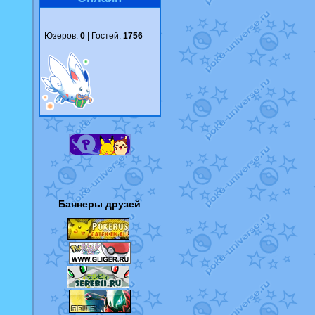
—
Юзеров:
0
| Гостей:
1756
Баннеры друзей