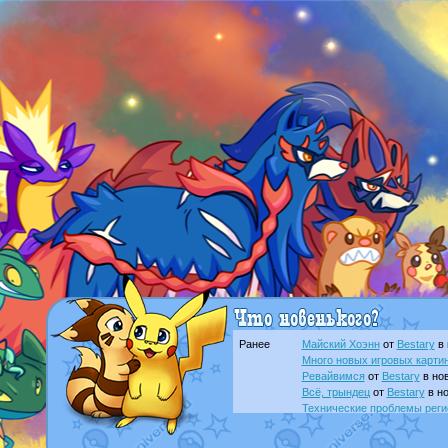
Ранее
Майский Хоэнн
от
Bestary
в 
Много новых игровых картин
Ревайвимся
от
Bestary
в нов
Всё, трындец
от
Bestary
в но
Технические проблемы реги
доброе утро славяне
от
Dak
Йолда и Мимикью
от
MavisN