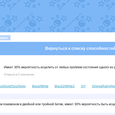
т
Randomon
в фанарте.
domon
в фанарте.
ceus
в фанарте.
арте.
 фанарте.
lia
в фанарте.
те.
Все обновления
aler
Вернуться к списку способносте
Имеет 30% вероятность исцелить от любых проблем состояния одного из 
Открыта в 5 поколении
artGold/SoulSilver
Black/White
Black2/White2
X/Y
OmegaRuby/Alp
м покемоном в двойной или тройной битве, имеет 30% вероятность быть исц