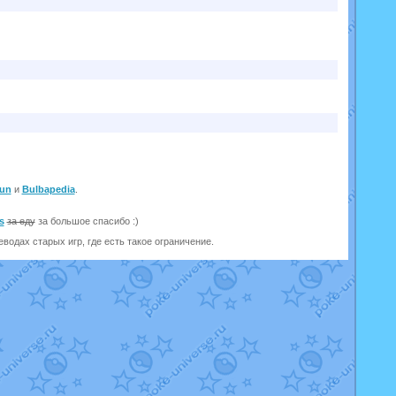
un
и
Bulbapedia
.
s
за еду
за большое спасибо :)
одах старых игр, где есть такое ограничение.