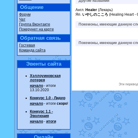
Другие названия
Общение
Англ.
Healer
(Лекарь)
Форум
Яп.
いやしのこころ
(Healing Heart -
Чат
Группа Вконтакте
Покемоны, имеющие данную спо
Покерунет на карте
Обратная связь
Покемоны, имеющие данную спо
Гостевая
Команда сайта
Эвенты сайта
Хэллоуиновская
лотерея
Эти перевод
начало
- итоги
13.10.2020
Конкурс 1.0 - Лидер
начало
- итоги
скоро
!
Конкурс 1.1 -
Эволюция
начало
-
итоги
Онлайн