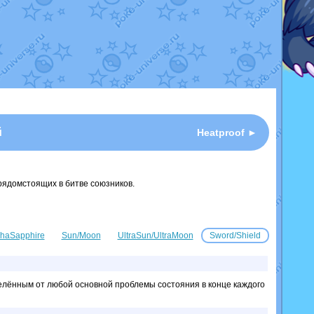
й
Heatproof ►
рядомстоящих в битве союзников.
haSapphire
Sun/Moon
UltraSun/UltraMoon
Sword/Shield
елённым от любой основной проблемы состояния в конце каждого