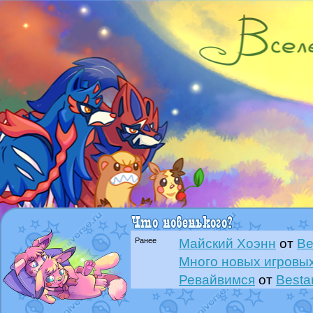
Ранее
Майский Хоэнн
от
Be
Много новых игровых
Ревайвимся
от
Besta
Всё, трындец
от
Best