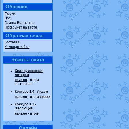
Общение
Форум
Чат
Группа Вконтакте
Покерунет на карте
Обратная связь
Гостевая
Команда сайта
Эвенты сайта
Хэллоуиновская
лотерея
начало
- итоги
13.10.2020
Конкурс 1.0 - Лидер
начало
- итоги
скоро
!
Конкурс 1.1 -
Эволюция
начало
-
итоги
Онлайн