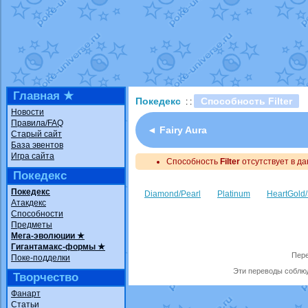
Технические пробле
доброе утро славяне
Йолда и Мимикью
от
Недовольный котома
The Dark Wishmaker
шадоу спиритомб
от
Главная ★
Покедекс
Способность Filter
: :
траббиш
от
ilovearce
Новости
Правила/FAQ
Raging Bolt
от
Grace
◄ Fairy Aura
Старый сайт
Shadow mismagius
о
База эвентов
Игра сайта
Способность
художник
Filter
от
отсутствует в да
vicavica
Покедекс
Покедекс
Diamond/Pearl
Platinum
HeartGold/
Атакдекс
Способности
Предметы
Мега-эволюции ★
Гигантамакс-формы ★
Пере
Поке-подделки
Эти переводы соблюд
Творчество
Фанарт
Статьи