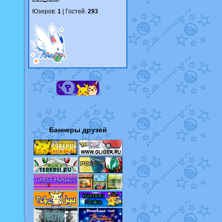
Юзеров:
1
| Гостей:
293
Баннеры друзей