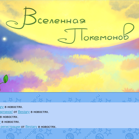
ary
в новостях.
артинок!
от
Bestary
в новостях.
в новостях.
y
в новостях.
 регистрации
от
Bestary
в новостях.
т
Dakku
в фанарте.
visNyanCat
в фанарте.