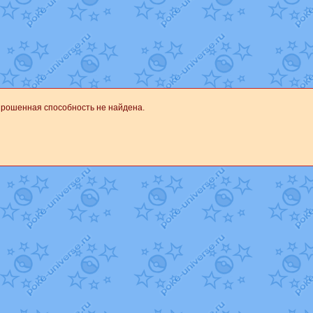
уст
от
Randomon
в фанарте.
Randomon
в фанарте.
ovearceus
в фанарте.
в фанарте.
Fox
в фанарте.
OK_julia
в фанарте.
фанарте.
Все обновления
прошенная способность не найдена.