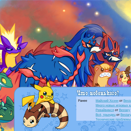
Ранее
Майский Хоэнн
от
Best
Много новых игровых к
Ревайвимся
от
Bestary
Всё, трындец
от
Bestar
Технические проблемы
доброе утро славяне
о
Йолда и Мимикью
от
Ma