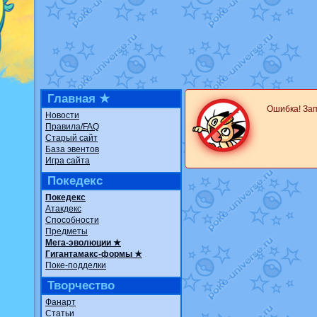
Недовольный котоманг
The Dark Wishmaker
от
шадоу спиритомб
от
il
траббиш
от
ilovearceus
Raging Bolt
от
GraceDa
Shadow mismagius
от
J
художник
от
vicavica
в 
Главная ★
Ошибка! За
Новости
Правила/FAQ
Старый сайт
База эвентов
Игра сайта
Покедекс
Покедекс
Атакдекс
Способности
Предметы
Мега-эволюции ★
Гигантамакс-формы ★
Поке-подделки
Творчество
Фанарт
Статьи