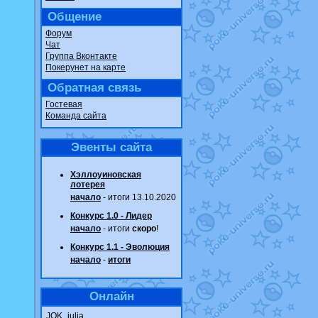
Общение
Форум
Чат
Группа Вконтакте
Покерунет на карте
Обратная связь
Гостевая
Команда сайта
Эвенты сайта
Хэллоуиновская
лотерея
начало
- итоги 13.10.2020
Конкурс 1.0 - Лидер
начало
- итоги
скоро
!
Конкурс 1.1 - Эволюция
начало
-
итоги
Онлайн
JOK_julia
.