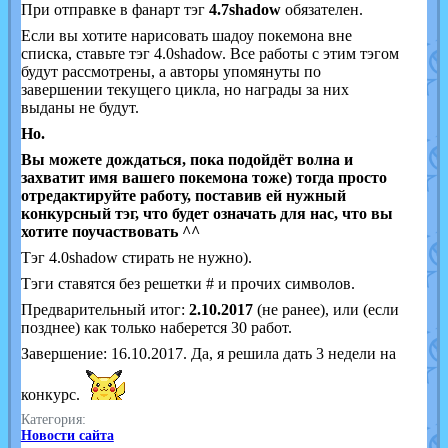
При отправке в фанарт тэг
4.7shadow
обязателен.
Если вы хотите нарисовать шадоу покемона вне
списка, ставьте тэг 4.0shadow. Все работы с этим тэгом
будут рассмотрены, а авторы упомянуты по
завершении текущего цикла, но награды за них
выданы не будут.
Но.
Вы можете дождаться, пока подойдёт волна и
захватит имя вашего покемона тоже) тогда просто
отредактируйте работу, поставив ей нужный
конкурсный тэг, что будет означать для нас, что вы
хотите поучаствовать ^^
Тэг 4.0shadow стирать не нужно).
Тэги ставятся без решетки # и прочих символов.
Предварительный итог:
2.10.2017
(не ранее), или (если
позднее) как только наберется 30 работ.
Завершение: 16.10.2017. Да, я решила дать 3 недели на
конкурс.
Категория:
Новости сайта