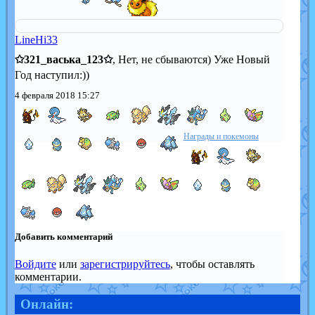
LineHi33
✩321_васька_123✩
, Нет, не сбываются) Уже Новый
Год наступил:))
4 февраля 2018 15:27
Награды и покемоны
1
(cu
2
...
3
Добавить комментарий
Войдите
или
зарегистрируйтесь
, чтобы оставлять
комментарии.
Онлайн: