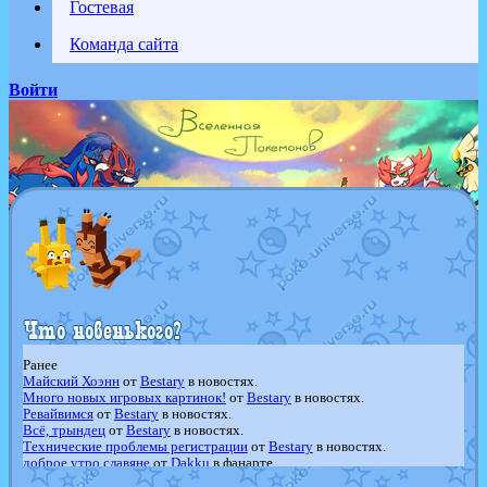
Гостевая
Команда сайта
Войти
Ранее
Майский Хоэнн
от
Bestary
в новостях.
Много новых игровых картинок!
от
Bestary
в новостях.
Ревайвимся
от
Bestary
в новостях.
Всё, трындец
от
Bestary
в новостях.
Технические проблемы регистрации
от
Bestary
в новостях.
доброе утро славяне
от
Dakku
в фанарте.
Йолда и Мимикью
от
MavisNyanCat
в фанарте.