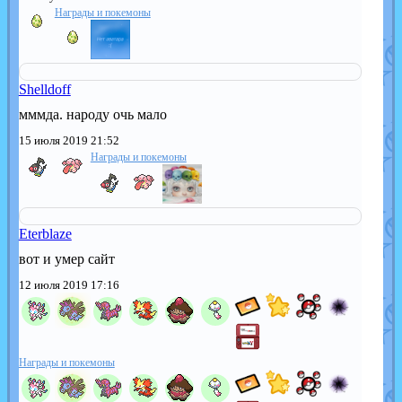
Награды и покемоны
Shelldoff
мммда. народу очь мало
15 июля 2019 21:52
Награды и покемоны
Eterblaze
вот и умер сайт
12 июля 2019 17:16
Награды и покемоны