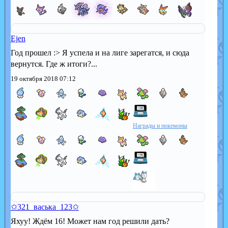
Ejen
Год прошел :> Я успела и на лиге зарегатся, и сюда
вернутся. Где ж итоги?...
19 октября 2018 07:12
Награды и покемоны
✩321_васька_123✩
Яхуу! Ждём 16! Может нам год решили дать?