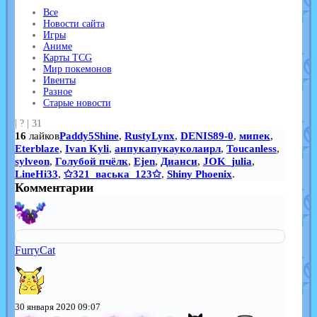
Все
Новости сайта
Игры
Аниме
Карты TCG
Мир покемонов
Ивенты
Разное
Старые новости
|
?
|
31
16
лайков
Paddy5Shine
,
RustyLynx
,
DENIS89-0
,
мипек
,
Eterblaze
,
Ivan Kyli
,
анпукапукауколаирл
,
Toucanless
,
sylveon
,
Голубой пчёлк
,
Ejen
,
Дианси
,
JOK_julia
,
LineHi33
,
✩321_васька_123✩
,
Shiny Phoenix
.
Комментарии
FurryCat
30 января 2020 09:07