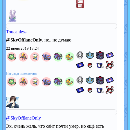
Toucanless
@SkyOfflaneOnly
, не...не думаю
22 июня 2019 13:24
Награды и покемоны
@SkyOfflaneOnly
Эх, очень жаль, что сайт почти умер, но ещё есть