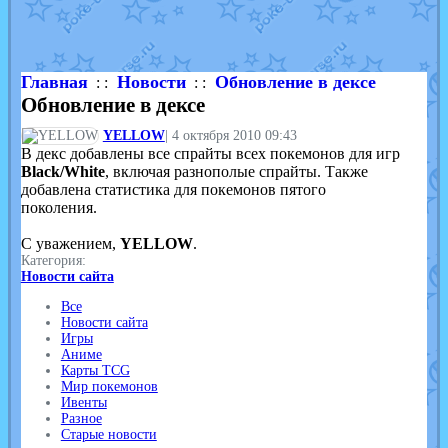
Shadow mismagius
от
JOK_julia
в фанарте.
художник
от
vicavica
в фанарте.
Главная
Новости
Обновление в дексе
: :
: :
Обновление в дексе
YELLOW
|
4 октября 2010 09:43
В декс добавлены все спрайты всех покемонов для игр
Black/White
, включая разнополые спрайты. Также
добавлена статистика для покемонов пятого
поколения.
С уважением,
YELLOW
.
Категория:
Новости сайта
Все
Новости сайта
Игры
Аниме
Карты TCG
Мир покемонов
Ивенты
Разное
Старые новости