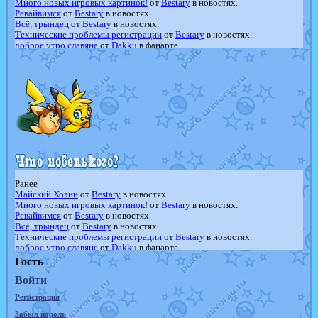
Много новых игровых картинок!
от
Bestary
в новостях.
Ревайвимся
от
Bestary
в новостях.
Всё, трындец
от
Bestary
в новостях.
Технические проблемы регистрации
от
Bestary
в новостях.
доброе утро славяне
от
Dakku
в фанарте.
Йолда и Мимикью
от
MavisNyanCat
в фанарте.
Недовольный котомангуст
от
Randomon
в фанарте.
The Dark Wishmaker
от
Randomon
в фанарте.
шадоу спиритомб
от
ilovearceus
в фанарте.
траббиш
от
ilovearceus
в фанарте.
Raging Bolt
от
GraceDaFox
в фанарте.
Shadow mismagius
от
JOK_julia
в фанарте.
художник
от
vicavica
в фанарте.
Ранее
Майский Хоэнн
от
Bestary
в новостях.
Много новых игровых картинок!
от
Bestary
в новостях.
Ревайвимся
от
Bestary
в новостях.
Всё, трындец
от
Bestary
в новостях.
Технические проблемы регистрации
от
Bestary
в новостях.
доброе утро славяне
от
Dakku
в фанарте.
Йолда и Мимикью
от
MavisNyanCat
в фанарте.
Гость
Недовольный котомангуст
от
Randomon
в фанарте.
Войти
The Dark Wishmaker
от
Randomon
в фанарте.
шадоу спиритомб
от
ilovearceus
в фанарте.
Регистрация
траббиш
от
ilovearceus
в фанарте.
Raging Bolt
от
GraceDaFox
в фанарте.
Забыл пароль