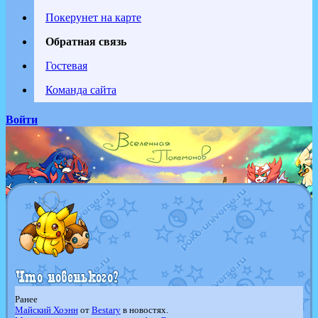
Покерунет на карте
Обратная связь
Гостевая
Команда сайта
Войти
Ранее
Майский Хоэнн
от
Bestary
в новостях.