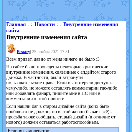
Shadow mismagius
от
JOK_julia
в фанарте.
художник
от
vicavica
в фанарте.
Главная
Новости
Внутренние изменения
: :
: :
сайта
Внутренние изменения сайта
Bestary
|
25 ноября 2021 17:31
Всем привет, давно от меня ничего не было :3
На сайте были проведены некоторые критические
внутренние изменения, связанные с апдейтом старого
движка. В частности, были затронуты
пользовательские права. Если вы потеряли доступ к
чему-либо, не можете оставлять комментарии где-либо
или добавлять фанарт, пишите мне в ЛС или в
комментарии к этой новости.
Если нашли баг в старом дизайне сайта (коих быть
вообще-то не должно, но в этой жизни бывает всё) -
просьба также сообщать, старый дизайн (в отличие от
нового) должен оставаться работоспособным.
Если вы - модератор