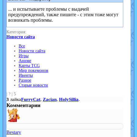
... и испытываете проблемы с выдачей
предупреждений, также пишите - с этим тоже могут
возникать проблемы.
Категория:
Новости сайта
Все
Новости сайта
Игры
Аниме
Карты TCG
Мир покемонов
Ивенты
Разное
Старые новости
|
?
|
5
3
лайка
FurryCat
,
Zacian
,
HolySillia
.
Комментарии
Bestary