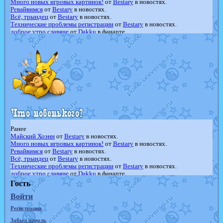
Много новых игровых картинок!
от
Bestary
в новостях.
Ревайвимся
от
Bestary
в новостях.
Всё, трындец
от
Bestary
в новостях.
Технические проблемы регистрации
от
Bestary
в новостях.
доброе утро славяне
от
Dakku
в фанарте.
Йолда и Мимикью
от
MavisNyanCat
в фанарте.
Недовольный котомангуст
от
Randomon
в фанарте.
The Dark Wishmaker
от
Randomon
в фанарте.
шадоу спиритомб
от
ilovearceus
в фанарте.
траббиш
от
ilovearceus
в фанарте.
Raging Bolt
от
GraceDaFox
в фанарте.
Shadow mismagius
от
JOK_julia
в фанарте.
художник
от
vicavica
в фанарте.
Ранее
Майский Хоэнн
от
Bestary
в новостях.
Много новых игровых картинок!
от
Bestary
в новостях.
Ревайвимся
от
Bestary
в новостях.
Всё, трындец
от
Bestary
в новостях.
Технические проблемы регистрации
от
Bestary
в новостях.
доброе утро славяне
от
Dakku
в фанарте.
Йолда и Мимикью
от
MavisNyanCat
в фанарте.
Гость
Недовольный котомангуст
от
Randomon
в фанарте.
Войти
The Dark Wishmaker
от
Randomon
в фанарте.
шадоу спиритомб
от
ilovearceus
в фанарте.
Регистрация
траббиш
от
ilovearceus
в фанарте.
Raging Bolt
от
GraceDaFox
в фанарте.
Забыл пароль