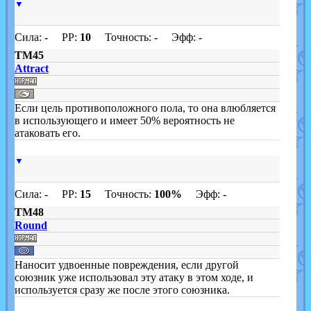
▼
Сила:
-
PP:
10
Точность:
-
Эфф:
-
TM45
Attract
Если цель противоположного пола, то она влюбляется
в использующего и имеет 50% вероятность не
атаковать его.
▼
Сила:
-
PP:
15
Точность:
100%
Эфф:
-
TM48
Round
Наносит удвоенные повреждения, если другой
союзник уже использовал эту атаку в этом ходе, и
используется сразу же после этого союзника.