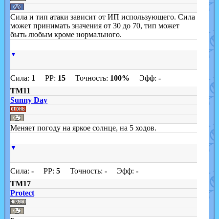
Сила и тип атаки зависит от ИП использующего. Сила
может принимать значения от 30 до 70, тип может
быть любым кроме нормального.
▼
Сила:
1
PP:
15
Точность:
100%
Эфф:
-
TM11
Sunny Day
Меняет погоду на яркое солнце, на 5 ходов.
▼
Сила:
-
PP:
5
Точность:
-
Эфф:
-
TM17
Protect