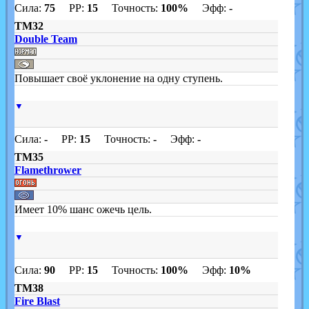
Сила:
75
PP:
15
Точность:
100%
Эфф:
-
TM32
Double Team
Повышает своё уклонение на одну ступень.
▼
Сила:
-
PP:
15
Точность:
-
Эфф:
-
TM35
Flamethrower
Имеет 10% шанс ожечь цель.
▼
Сила:
90
PP:
15
Точность:
100%
Эфф:
10%
TM38
Fire Blast