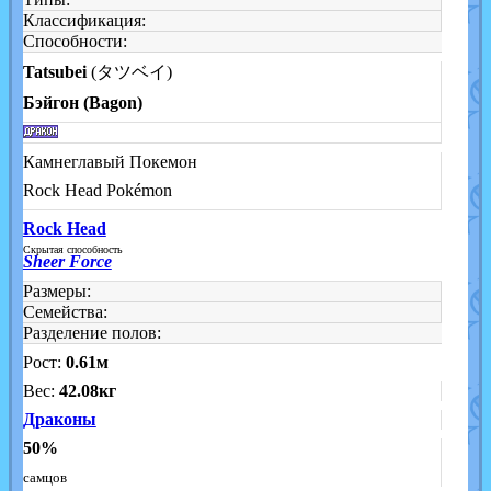
Классификация:
Способности:
Tatsubei
(タツベイ)
Бэйгон (Bagon)
Камнеглавый Покемон
Rock Head Pokémon
Rock Head
Скрытая способность
Sheer Force
Размеры:
Семейства:
Разделение полов:
Рост:
0.61м
Вес:
42.08кг
Драконы
50%
самцов