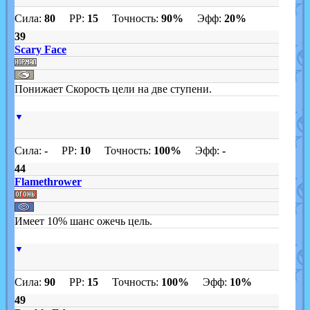
Сила:
80
PP:
15
Точность:
90%
Эфф:
20%
39
Scary Face
Понижает Скорость цели на две ступени.
▼
Сила:
-
PP:
10
Точность:
100%
Эфф:
-
44
Flamethrower
Имеет 10% шанс ожечь цель.
▼
Сила:
90
PP:
15
Точность:
100%
Эфф:
10%
49