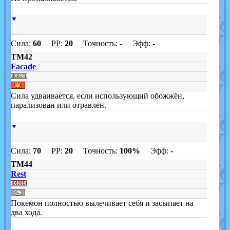
▼
Сила:
60
PP:
20
Точность:
-
Эфф:
-
TM42
Facade
Сила удваивается, если использующий обожжён,
парализован или отравлен.
▼
Сила:
70
PP:
20
Точность:
100%
Эфф:
-
TM44
Rest
Покемон полностью вылечивает себя и засыпает на
два хода.