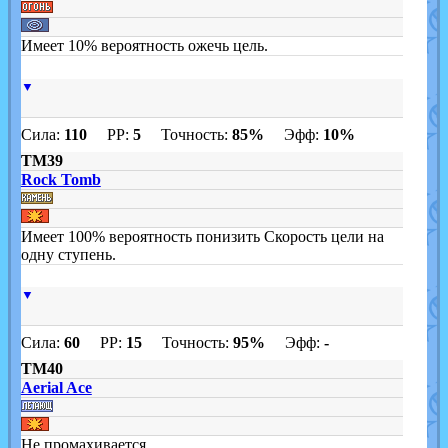
Имеет 10% вероятность ожечь цель.
▼
Сила:
110
PP:
5
Точность:
85%
Эфф:
10%
TM39
Rock Tomb
Имеет 100% вероятность понизить Скорость цели на
одну ступень.
▼
Сила:
60
PP:
15
Точность:
95%
Эфф:
-
TM40
Aerial Ace
Не промахивается.