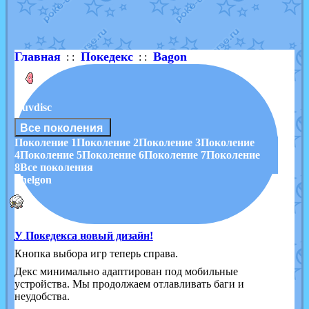
Shadow mismagius
от
JOK_julia
в фанарте.
художник
от
vicavica
в фанарте.
Главная
Покедекс
Bagon
: :
: :
Luvdisc
Все поколения
Поколение 1
Поколение 2
Поколение 3
Поколение
4
Поколение 5
Поколение 6
Поколение 7
Поколение
8
Все поколения
Shelgon
У Покедекса новый дизайн!
Кнопка выбора игр теперь справа.
Декс минимально адаптирован под мобильные
устройства. Мы продолжаем отлавливать баги и
неудобства.