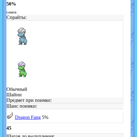
50%
самок
Спрайты:
Обычный
Шайни
Предмет при поимке:
Шанс поимки:
Dragon Fang
5%
45
Шагов до вылупления: