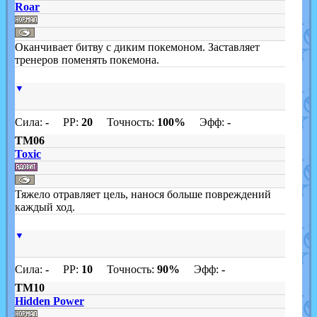
Roar
Оканчивает битву с диким покемоном. Заставляет
тренеров поменять покемона.
▼
Сила:
-
PP:
20
Точность:
100%
Эфф:
-
TM06
Toxic
Тяжело отравляет цель, нанося больше повреждений
каждый ход.
▼
Сила:
-
PP:
10
Точность:
90%
Эфф:
-
TM10
Hidden Power