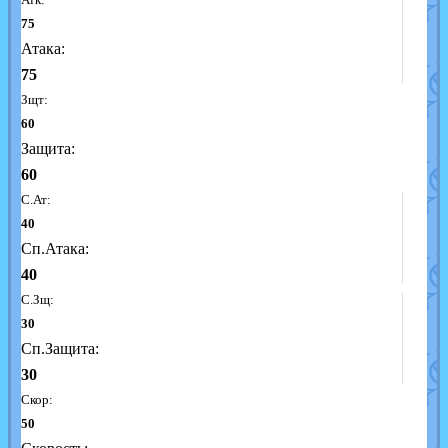
75
Атака:
75
Зщт:
60
Защита:
60
С.Ат:
40
Сп.Атака:
40
С.Зщ:
30
Сп.Защита:
30
Скор:
50