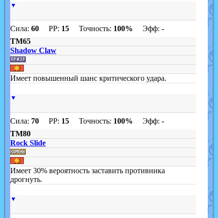
▼
Сила:
60
PP:
15
Точность:
100%
Эфф:
-
TM65
Shadow Claw
Имеет повышенный шанс критического удара.
▼
Сила:
70
PP:
15
Точность:
100%
Эфф:
-
TM80
Rock Slide
Имеет 30% вероятность заставить противника
дрогнуть.
▼