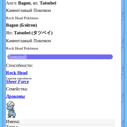
Англ:
Bagon
, яп.
Tatsubei
Камнеглавый Покемон
Rock Head Pokémon
Bagon (Бэйгон)
Яп:
Tatsubei (タツベイ)
Камнеглавый Покемон
Rock Head Pokémon
Драконий
Способности:
Rock Head
Скрытая способность
Sheer Force
Семейства:
Драконы
Имена:
Типы: