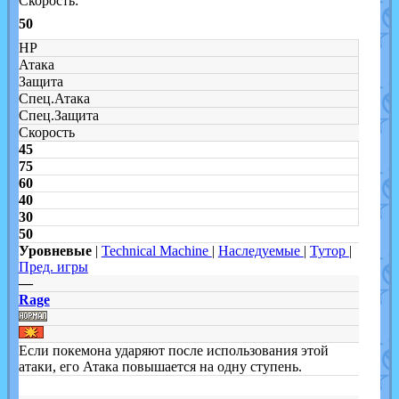
Скорость:
50
HP
Атака
Защита
Спец.Атака
Спец.Защита
Скорость
45
75
60
40
30
50
Уровневые
|
Technical Machine
|
Наследуемые
|
Тутор
|
Пред. игры
—
Rage
Если покемона ударяют после использования этой
атаки, его Атака повышается на одну ступень.