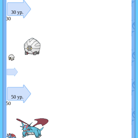
30 ур.
30
50 ур.
50