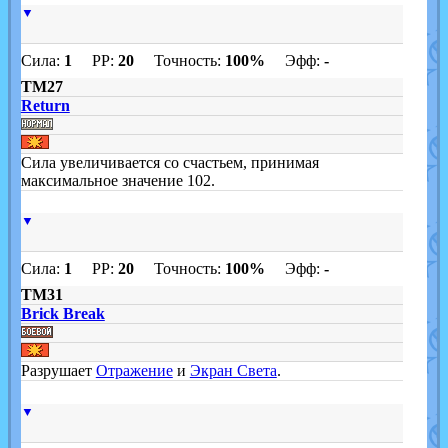
▼
Сила:
1
PP:
20
Точность:
100%
Эфф:
-
TM27
Return
Сила увеличивается со счастьем, принимая
максимальное значение 102.
▼
Сила:
1
PP:
20
Точность:
100%
Эфф:
-
TM31
Brick Break
Разрушает
Отражение
и
Экран Света
.
▼