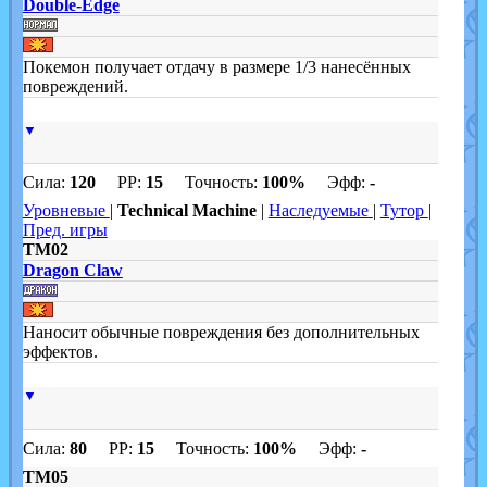
Double-Edge
Покемон получает отдачу в размере 1/3 нанесённых
повреждений.
▼
Сила:
120
PP:
15
Точность:
100%
Эфф:
-
Уровневые
|
Technical Machine
|
Наследуемые
|
Тутор
|
Пред. игры
TM02
Dragon Claw
Наносит обычные повреждения без дополнительных
эффектов.
▼
Сила:
80
PP:
15
Точность:
100%
Эфф:
-
TM05