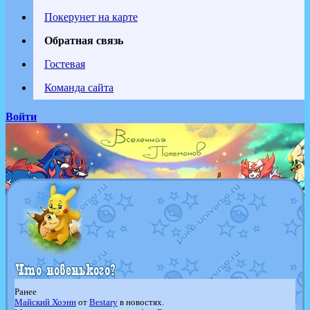
Покерунет на карте
Обратная связь
Гостевая
Команда сайта
Войти
Ранее
Майский Хоэнн
от
Bestary
в новостях.