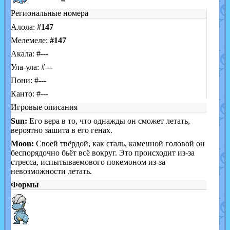
Региональные номера
Алола:
#147
Мелемеле:
#147
Акала: #---
Ула-ула: #---
Пони: #---
Канто: #---
Игровые описания
Sun:
Его вера в то, что однажды он сможет летать,
вероятно зашита в его генах.
Moon:
Своей твёрдой, как сталь, каменной головой он
беспорядочно бьёт всё вокруг. Это происходит из-за
стресса, испытываемового покемоном из-за
невозможности летать.
Формы