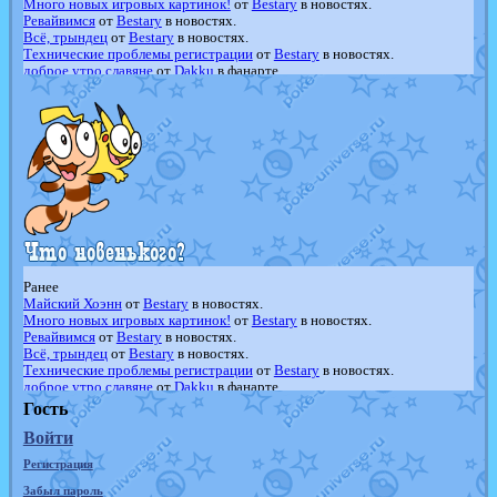
Много новых игровых картинок!
от
Bestary
в новостях.
Ревайвимся
от
Bestary
в новостях.
Всё, трындец
от
Bestary
в новостях.
Технические проблемы регистрации
от
Bestary
в новостях.
доброе утро славяне
от
Dakku
в фанарте.
Йолда и Мимикью
от
MavisNyanCat
в фанарте.
Недовольный котомангуст
от
Randomon
в фанарте.
The Dark Wishmaker
от
Randomon
в фанарте.
шадоу спиритомб
от
ilovearceus
в фанарте.
траббиш
от
ilovearceus
в фанарте.
Raging Bolt
от
GraceDaFox
в фанарте.
Shadow mismagius
от
JOK_julia
в фанарте.
художник
от
vicavica
в фанарте.
Ранее
Майский Хоэнн
от
Bestary
в новостях.
Много новых игровых картинок!
от
Bestary
в новостях.
Ревайвимся
от
Bestary
в новостях.
Всё, трындец
от
Bestary
в новостях.
Технические проблемы регистрации
от
Bestary
в новостях.
доброе утро славяне
от
Dakku
в фанарте.
Йолда и Мимикью
от
MavisNyanCat
в фанарте.
Гость
Недовольный котомангуст
от
Randomon
в фанарте.
Войти
The Dark Wishmaker
от
Randomon
в фанарте.
шадоу спиритомб
от
ilovearceus
в фанарте.
Регистрация
траббиш
от
ilovearceus
в фанарте.
Raging Bolt
от
GraceDaFox
в фанарте.
Забыл пароль