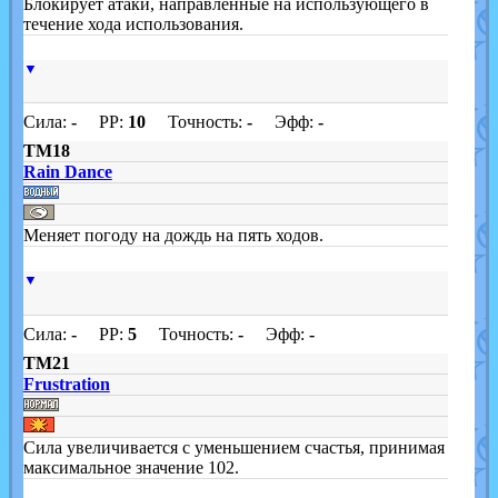
Блокирует атаки, направленные на использующего в
течение хода использования.
▼
Сила:
-
PP:
10
Точность:
-
Эфф:
-
TM18
Rain Dance
Меняет погоду на дождь на пять ходов.
▼
Сила:
-
PP:
5
Точность:
-
Эфф:
-
TM21
Frustration
Сила увеличивается с уменьшением счастья, принимая
максимальное значение 102.