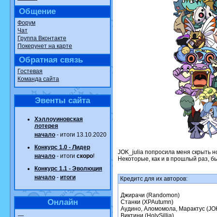
Общение
Форум
Чат
Группа Вконтакте
Покерунет на карте
Обратная связь
Гостевая
Команда сайта
Эвенты сайта
Хэллоуиновская
лотерея
начало
- итоги 13.10.2020
Конкурс 1.0 - Лидер
JOK_julia попросила меня скрыть н
начало
- итоги
скоро
!
Некоторые, как и в прошлый раз, б
Конкурс 1.1 - Эволюция
начало
-
итоги
Кредитс для их авторов:
Джирачи (Randomon)
Онлайн
Станки (XPAutumn)
Аудино, Аломомола, Марактус (JOK
—
Виктини (HolySillia)