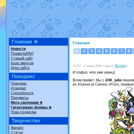
Недовольный котомангуст
от
Ran
The Dark Wishmaker
от
Randomo
шадоу спиритомб
от
ilovearceus
в
траббиш
от
ilovearceus
в фанарте
Raging Bolt
от
GraceDaFox
в фана
Shadow mismagius
от
JOK_julia
в 
художник
от
vicavica
в фанарте.
Все об
Главная ★
Главная
Новости
1
2
3
4
5
6
7
8
Правила/FAQ
Старый сайт
База эвентов
Bestary
14:57 - 2 июня 2026 года от
Игра сайта
И пофиг, что уже июнь))
Покедекс
Всем привет. Мы с
JOK_julia
пишем 
Покедекс
из Хоэнна (и Синно). Итого, первые
Атакдекс
Способности
Предметы
Мега-эволюции ★
Гигантамакс-формы ★
Поке-подделки
Творчество
Фанарт
Статьи