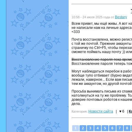
Bestary
10:58 - 24 июля 2025 года от
Всем привет, мы ещё живы. А вот на
не написали нам на личные адреса,
<333
Почта восстановлена, можно регис
с той же почтой. Прежние аккаунты 
страничку по Ctrl+F5, чтобы перез
сможете поймать нашу почту ;)) или
Восстановление пароля пока време
Восстановление пароля теперь тож
Могут наблюдаться перебои в работ
вообще тупо отбивает (бурно видат
лежали, наверное... Если вам пись
тем же аккаунтом, но другой почтой
Просьба вынимать письма из спама
натолкнуться на ту же проблему. Т
доверие почтовых роботов к нашему
дела.
Новости сайта
|
♥ 6
|
К
Категория:
1
2
3
4
5
6
7
8