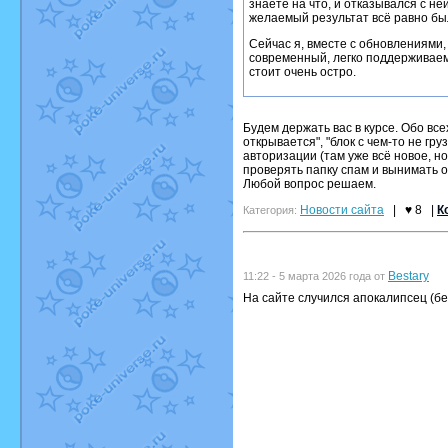
знаете на что, и отказывался с не
желаемый результат всё равно был
Сейчас я, вместе с обновлениями,
современный, легко поддерживаемы
стоит очень остро.
Будем держать вас в курсе. Обо все
открывается", "блок с чем-то не гр
авторизации (там уже всё новое, но
проверять папку спам и вынимать о
Любой вопрос решаем.
Новости сайта
|
♥ 8
|
К
Категория:
Bestary
11:22 - 5 марта 2026 года от
На сайте случился апокалипсец (бе