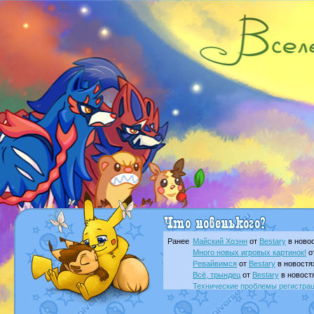
Ранее
Майский Хоэнн
от
Bestary
в новос
Много новых игровых картинок!
о
Ревайвимся
от
Bestary
в новостя
Всё, трындец
от
Bestary
в новост
Технические проблемы регистра
доброе утро славяне
от
Dakku
в 
Йолда и Мимикью
от
MavisNyanC