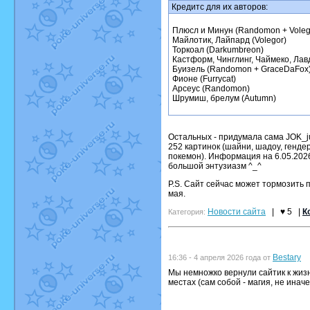
Кредитс для их авторов:
Плюсл и Минун (Randomon + Voleg
Майлотик, Лайпард (Volegor)
Торкоал (Darkumbreon)
Кастформ, Чинглинг, Чаймеко, Лав
Буизель (Randomon + GraceDaFox
Фионе (Furrycat)
Арсеус (Randomon)
Шрумиш, брелум (Autumn)
Остальных - придумала сама JOK_ju
252 картинок (шайни, шадоу, генде
покемон). Информация на 6.05.2026
большой энтузиазм ^_^
P.S. Сайт сейчас может тормозить п
мая.
Новости сайта
|
♥ 5
|
К
Категория:
Bestary
16:36 - 4 апреля 2026 года от
Мы немножко вернули сайтик к жизн
местах (сам собой - магия, не иначе