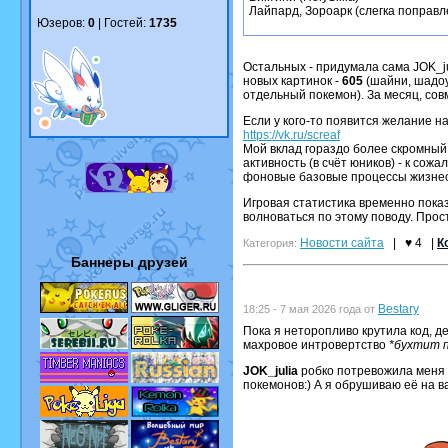
Лайпард, Зороарк (слегка поправл
Юзеров:
0
| Гостей:
1735
Остальных - придумала сама JOK_ju
новых картинок -
605
(шайни, шадоу
отдельный покемон). За месяц, сов
Если у кого-то появится желание н
https://vk.ru/screaf
Мой вклад гораздо более скромный
активность (в счёт юников) - к сож
фоновые базовые процессы жизнеоб
Игровая статистика временно пока
волноваться по этому поводу. Прос
Новости сайта
|
♥ 4
|
К
Категория:
Баннеры друзей
Bestary
18:25 - 7 мая 2026 года от
Пока я неторопливо крутила код, д
махровое интровертство
*бухтит 
JOK_julia
робко потревожила меня в
покемонов:) А я обрушиваю её на ва