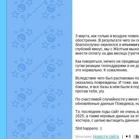
3 марта, как только в воздухе пов
обострение. В результате чего он 
благополучно окуклился и
отъехал в
глубокий минус, мы с Жёлтым мыхом
внести оплату за два месяца (трети
Как говориться, ничего не предвещ
сутки реакции техподдержки и не д
это нормально. К сожалению.
Вследствие чего был распакован по
оказались повреждены. И тоже, как
бэкапы, и все базы в нём были в по
против тебя, угу.
По счастливой случайности у меня
обновлённые данные Покедекса, на
Т.к. последние годы сайт не очень
2025, а также игровые данные за э
хостера, с целью вытащить данные с
Shit happens. :(
Новости сайта
|
♥ 6
|
К
Категория: