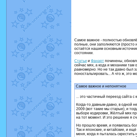
Самое важное - полностью обновл
полные, они заполняются (просто их
остаётся нашим основным источник
состоянии.
Статьи
и
Фанарт
починены, обновле
сейчас мях, а кода и механики там 
равномерно.
Но не так давно был з
поностальгировать... А что ж, это м
Самое важное и непонятное
... это частичный переезд сайта с
Когда-то давным-давно, в одной н
2009 (вот такие мы старые), и тог
выборе кодировки, Жёлтый мях пр
на тот момент. И это решение я с
Но прошло время, и появилась бол
Так и японские, и китайские, и ещ
меня, когда я пыталась скрестить 