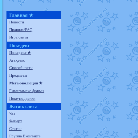
Главная ★
Новости
Правила/FAQ
Игра сайта
Покедекс
Покедекс ★
Атакдекс
Способности
Предметы
Мега-эволюции ★
Гигантамакс-формы
Поке-подделки
Жизнь сайта
Чат
Фанарт
Статьи
Группа Вконтакте