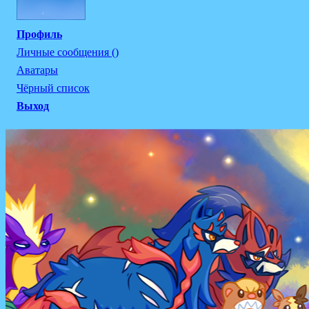
Профиль
Личные сообщения ()
Аватары
Чёрный список
Выход