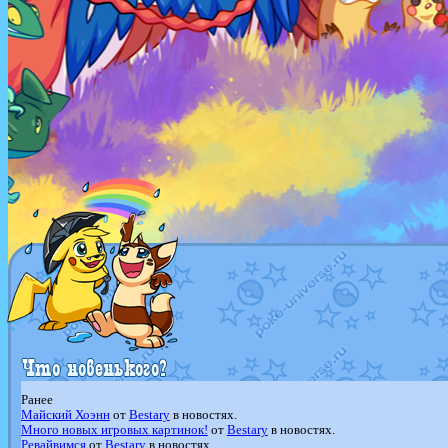
Ранее
Майский Хоэнн
от
Bestary
в новостях.
Много новых игровых картинок!
от
Bestary
в новостях.
Ревайвимся
от
Bestary
в новостях.