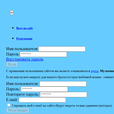
×
Вход на сайт
Регистрация
Имя пользователя
Пароль
Восстановить пароль
Вход
С правилами пользования сайтом вы можете ознакомиться
здесь
.
Мультиак
Если вам нужен аккаунт для вашего брата/сестры/любимой кошки - свяжит
Имя пользователя:
Пароль:
Повторите пароль:
E-mail:
Скрывать мой e-mail на сайте (будут видеть только администраторы).