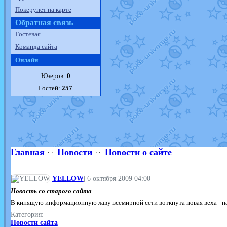
Покерунет на карте
Обратная связь
Гостевая
Команда сайта
Онлайн
Юзеров:
0
Гостей:
257
Главная
Новости
Новости о сайте
: :
: :
YELLOW
|
6 октября 2009 04:00
Новость со старого сайта
В кипящую информационную лаву всемирной сети воткнута новая веха - напи
Категория:
Новости сайта