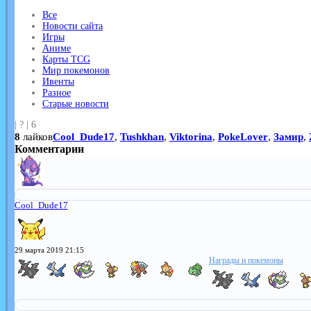
Все
Новости сайта
Игры
Аниме
Карты TCG
Мир покемонов
Ивенты
Разное
Старые новости
|
?
|
6
8
лайков
Cool_Dude17
,
Tushkhan
,
Viktorina
,
PokeLover
,
Замир
,
Комментарии
Cool_Dude17
29 марта 2019 21:15
Награды и покемоны