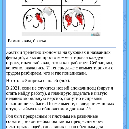
Раминь вам, братья.
Жёлтый трепетно экономил на буковках в названиях
функций, а кысян просто комментировал каждую
строку, иначе забывал, что и как работает. Сейчас, мы,
конечно, вкачались. И теперь даже с комментариями с
трудом разбираем, что и где понаписали.
Но это всё лирика с полей (чо?).
В 2021, если не случится новый апокалипсец (вдруг я
опять найду работу), я планирую доделать начатую
недавно мобильную версию, попутно исправляя
накопившиеся баги. Позже вместе, с введением новых
штук, я займусь и обновлением движка. ^^
Год был прекрасным и плотным на различные
события, но он не был бы таким прекрасным без
некоторых людей, сделавших его особенным для