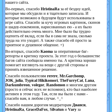
нашего сайта.
Во-первых, спасибо
HristinaRa
за её бездну идей,
которые мы обсудили и я тщательно записала. И
которые возможно в будущем будут использованы в
игре сайта. Спасибо за кучу игровых картинок, скинов
и шадоу-покемонов, нарисованных ею - а их было
действительно очень много. Мне было бы трудно
оценить её вклад, если бы я сама не знала, сколько
труда на это уходит. А также спасибо ей просто за
приятное и душевное общение. =)
Во-вторых, спасибо
Kaoma
за оперативные баг-
репорты и критику проекта. За этот год о большинстве
багов сайта сообщила именно ты. А критика хорошо
помогает взглянуть на вещи с другой стороны и
принять взвешенное решение.
Спасибо пользователям
rerere
,
Mr.Garchomp
,
JOK_julia
,
Typical Hikikomori
,
TheFurryCat
,
Lana
,
Darkumbreon
,
volegor
,
Randomon
и многим другим
(просто я сейчас всех не вспомню), кто был наиболее
активен в этом году. Так, если вы были с нами -
спасибо вам, в любом случае. ^_^
Спасибо нашим дорогим модераторам
Дианси
,
HristinaRa
,
GraceDaFox
,
Silvatun
и
Vary
за