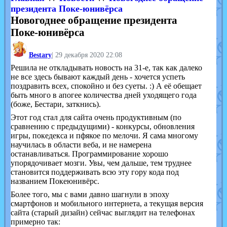
президента Поке-юнивёрса
Новогоднее обращение президента
Поке-юнивёрса
Bestary
|
29 декабря 2020 22:08
Решила не откладывать новость на 31-е, так как далеко
не все здесь бывают каждый день - хочется успеть
поздравить всех, спокойно и без суеты. :) А её обещает
быть много в апогее количества дней уходящего года
(боже, Бестари, заткнись).
Этот год стал для сайта очень продуктивным (по
сравнению с предыдущими) - конкурсы, обновления
игры, покедекса и пфякое по мелочи. Я сама многому
научилась в области веба, и не намерена
останавливаться. Программирование хорошо
упорядочивает мозги. Увы, чем дальше, тем труднее
становится поддерживать всю эту гору кода под
названием Покеюнивёрс.
Более того, мы с вами давно шагнули в эпоху
смартфонов и мобильного интернета, а текущая версия
сайта (старый дизайн) сейчас выглядит на телефонах
примерно так: