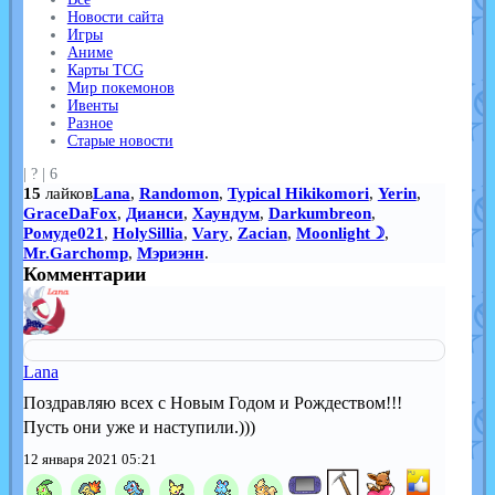
Новости сайта
Игры
Аниме
Карты TCG
Мир покемонов
Ивенты
Разное
Старые новости
|
?
|
6
15
лайков
Lana
,
Randomon
,
Typical Hikikomori
,
Yerin
,
GraceDaFox
,
Дианси
,
Хаундум
,
Darkumbreon
,
Ромуде021
,
HolySillia
,
Vary
,
Zacian
,
Moonlight☽
,
Mr.Garchomp
,
Мэриэнн
.
Комментарии
Lana
Поздравляю всех с Новым Годом и Рождеством!!!
Пусть они уже и наступили.)))
12 января 2021 05:21