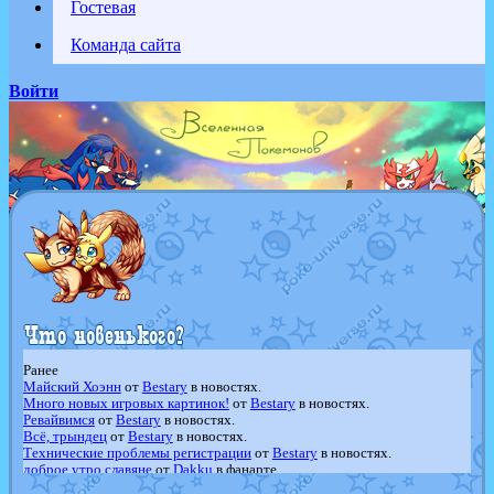
Гостевая
Команда сайта
Войти
Ранее
Майский Хоэнн
от
Bestary
в новостях.
Много новых игровых картинок!
от
Bestary
в новостях.
Ревайвимся
от
Bestary
в новостях.
Всё, трындец
от
Bestary
в новостях.
Технические проблемы регистрации
от
Bestary
в новостях.
доброе утро славяне
от
Dakku
в фанарте.
Йолда и Мимикью
от
MavisNyanCat
в фанарте.