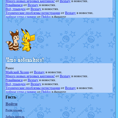
Много новых игровых картинок!
от
Bestary
в новостях.
Ревайвимся
от
Bestary
в новостях.
Всё, трындец
от
Bestary
в новостях.
Технические проблемы регистрации
от
Bestary
в новостях.
доброе утро славяне
от
Dakku
в фанарте.
Йолда и Мимикью
от
MavisNyanCat
в фанарте.
Недовольный котомангуст
от
Randomon
в фанарте.
The Dark Wishmaker
от
Randomon
в фанарте.
шадоу спиритомб
от
ilovearceus
в фанарте.
траббиш
от
ilovearceus
в фанарте.
Raging Bolt
от
GraceDaFox
в фанарте.
Shadow mismagius
от
JOK_julia
в фанарте.
художник
от
vicavica
в фанарте.
Ранее
Майский Хоэнн
от
Bestary
в новостях.
Много новых игровых картинок!
от
Bestary
в новостях.
Ревайвимся
от
Bestary
в новостях.
Всё, трындец
от
Bestary
в новостях.
Технические проблемы регистрации
от
Bestary
в новостях.
доброе утро славяне
от
Dakku
в фанарте.
Йолда и Мимикью
от
MavisNyanCat
в фанарте.
Гость
Недовольный котомангуст
от
Randomon
в фанарте.
Войти
The Dark Wishmaker
от
Randomon
в фанарте.
шадоу спиритомб
от
ilovearceus
в фанарте.
Регистрация
траббиш
от
ilovearceus
в фанарте.
Raging Bolt
от
GraceDaFox
в фанарте.
Забыл пароль