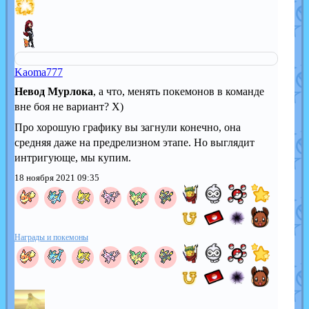
Kaoma777
Невод Мурлока
, а что, менять покемонов в команде
вне боя не вариант? Х)
Про хорошую графику вы загнули конечно, она
средняя даже на предрелизном этапе. Но выглядит
интригующе, мы купим.
18 ноября 2021 09:35
Награды и покемоны