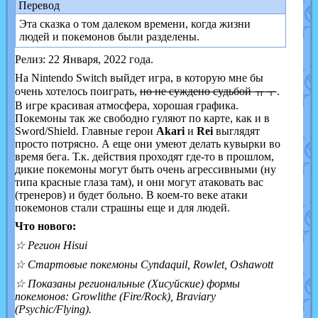
Перевод
Эта сказка о том далеком времени, когда жизни
людей и покемонов были разделены.
Релиз: 22 Января, 2022 года.
На Nintendo Switch выйдет игра, в которую мне бы
очень хотелось поиграть,
но не суждено судьбой ㅠㅜ
.
В игре красивая атмосфера, хорошая графика.
Покемоны так же свободно гуляют по карте, как и в
Sword/Shield. Главные герои
Akari
и
Rei
выглядят
просто потрясно. А еще они умеют делать кувырки во
время бега. Т.к. действия проходят где-то в прошлом,
дикие покемоны могут быть очень агрессивными (ну
типа красные глаза там), и они могут атаковать вас
(тренеров) и будет больно. В коем-то веке атаки
покемонов стали страшны еще и для людей.
Что нового:
☆ Регион Hisui
☆ Стартовые покемоны Cyndaquil, Rowlet, Oshawott
☆ Показаны региональные (Хисуйские) формы
покемонов: Growlithe (Fire/Rock), Braviary
(Psychic/Flying).