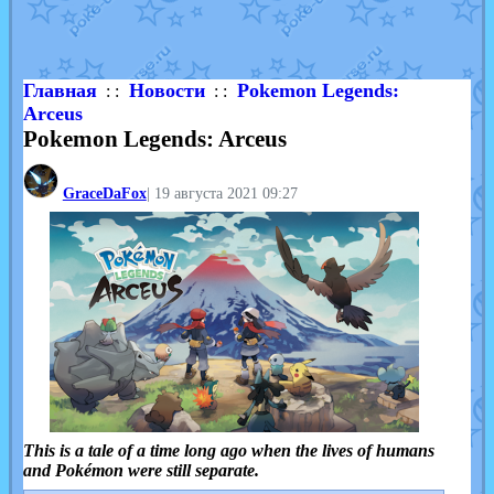
Shadow mismagius
от
JOK_julia
в фанарте.
художник
от
vicavica
в фанарте.
Главная
Новости
Pokemon Legends:
: :
: :
Arceus
Pokemon Legends: Arceus
GraceDaFox
|
19 августа 2021 09:27
This is a tale of a time long ago when the lives of humans
and Pokémon were still separate.