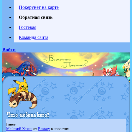
Покерунет на карте
Обратная связь
Гостевая
Команда сайта
Войти
Ранее
Майский Хоэнн
от
Bestary
в новостях.