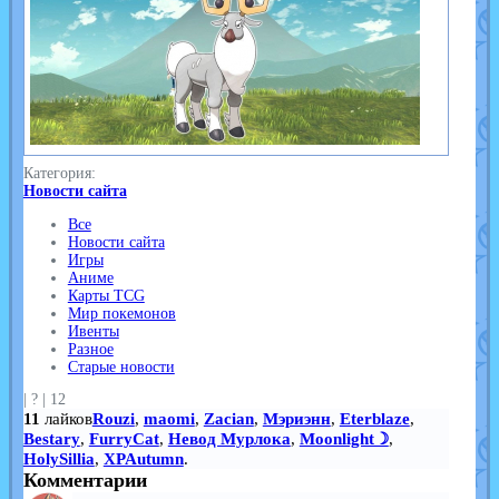
Категория:
Новости сайта
Все
Новости сайта
Игры
Аниме
Карты TCG
Мир покемонов
Ивенты
Разное
Старые новости
|
?
|
12
11
лайков
Rouzi
,
maomi
,
Zacian
,
Мэриэнн
,
Eterblaze
,
Bestary
,
FurryCat
,
Невод Мурлока
,
Moonlight☽
,
HolySillia
,
XPAutumn
.
Комментарии