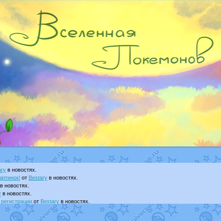
ary
в новостях.
артинок!
от
Bestary
в новостях.
в новостях.
y
в новостях.
 регистрации
от
Bestary
в новостях.
т
Dakku
в фанарте.
visNyanCat
в фанарте.