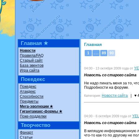
Недовольный котоманг
The Dark Wishmaker
от
шадоу спиритомб
от
il
траббиш
от
ilovearceus
Raging Bolt
от
GraceDa
Shadow mismagius
от
J
художник
от
vicavica
в 
Главная ★
Главная
Новости
1
. . .
89
90
Правила/FAQ
Старый сайт
База эвентов
Y
04:00 - 13 октября 2009 года от
Игра сайта
Новость со старого сайта
Покедекс
Не надо пинать меня за то, чт
Покедекс
Подробности на форуме.
Атакдекс
Новости сайта
|
♥ 
Категория:
Способности
Предметы
Мега-эволюции ★
Гигантамакс-формы ★
YE
Поке-подделки
04:00 - 6 октября 2009 года от
Новость со старого сайта
Творчество
В кипящую информационную лав
Фанарт
что-то как-то по другому не пол
Статьи