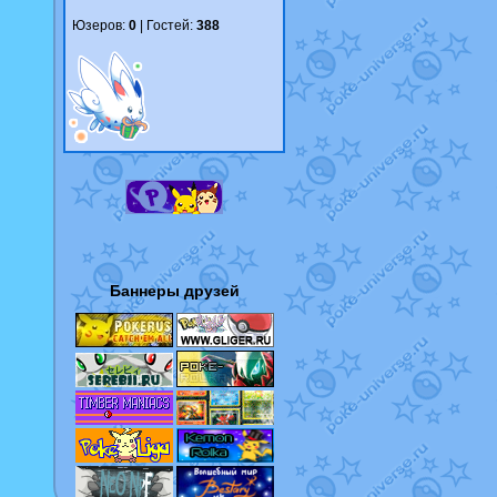
Юзеров:
0
| Гостей:
388
Баннеры друзей