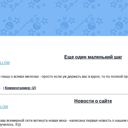
уст
от
Randomon
в фанарте.
Randomon
в фанарте.
ovearceus
в фанарте.
в фанарте.
Fox
в фанарте.
OK_julia
в фанарте.
фанарте.
Все обновления
Еще один маленький шаг
ELLOW
о пишу о всяких мелочах - просто если уж держать вас в курсе, то по полной
4
|
Комментариев: (2)
Новости о сайте
LLOW
у всемирной сети воткнута новая веха - написана первая новость о нашем с
училось. Х)))