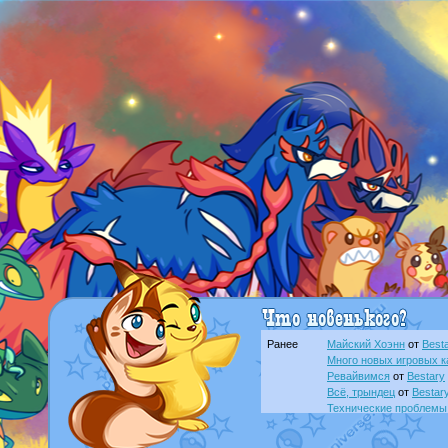
Ранее
Майский Хоэнн
от
Best
Много новых игровых к
Ревайвимся
от
Bestary
Всё, трындец
от
Bestar
Технические проблемы
доброе утро славяне
о
Йолда и Мимикью
от
Ma