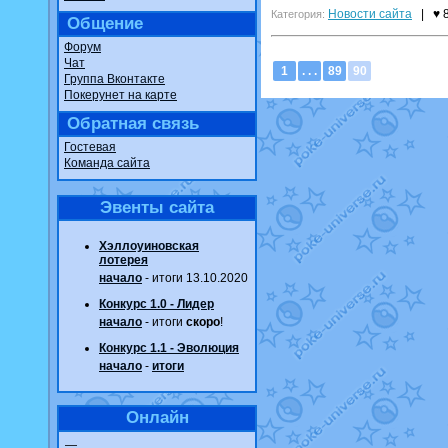
Новости сайта
|
♥ 
Категория:
Общение
Форум
Чат
1
. . .
89
90
Группа Вконтакте
Покерунет на карте
Обратная связь
Гостевая
Команда сайта
Эвенты сайта
Хэллоуиновская
лотерея
начало
- итоги 13.10.2020
Конкурс 1.0 - Лидер
начало
- итоги
скоро
!
Конкурс 1.1 - Эволюция
начало
-
итоги
Онлайн
—