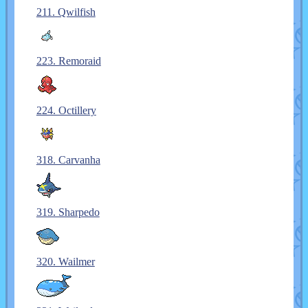
211. Qwilfish
223. Remoraid
224. Octillery
318. Carvanha
319. Sharpedo
320. Wailmer