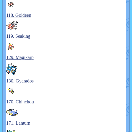
118. Goldeen
119. Seaking
129. Magikarp
130. Gyarados
170. Chinchou
171. Lanturn