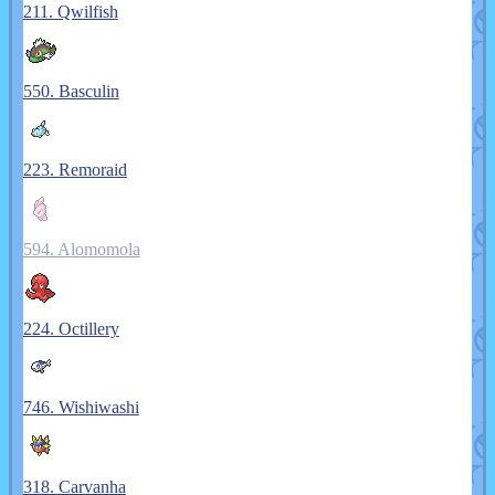
211. Qwilfish
550. Basculin
223. Remoraid
594. Alomomola
224. Octillery
746. Wishiwashi
318. Carvanha