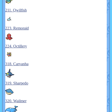
211. Qwilfish
223. Remoraid
224. Octillery
318. Carvanha
319. Sharpedo
320. Wailmer