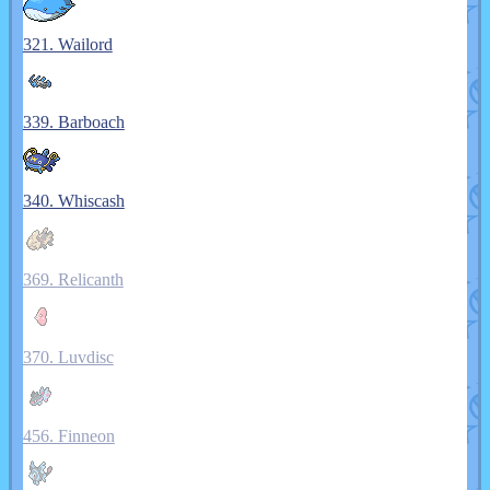
321. Wailord
339. Barboach
340. Whiscash
369. Relicanth
370. Luvdisc
456. Finneon