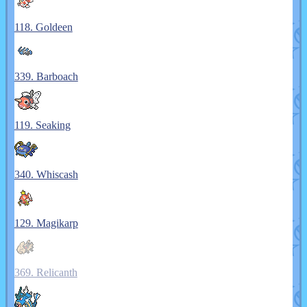
118. Goldeen
339. Barboach
119. Seaking
340. Whiscash
129. Magikarp
369. Relicanth