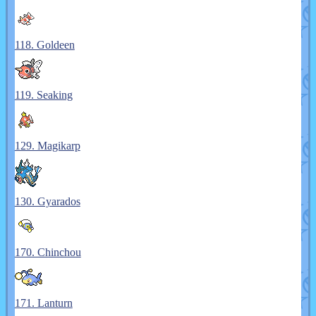
118. Goldeen
119. Seaking
129. Magikarp
130. Gyarados
170. Chinchou
171. Lanturn