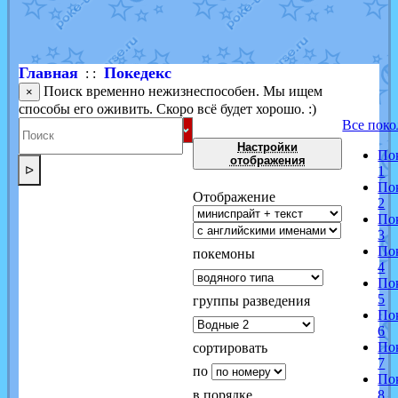
Shadow mismagius
от
JOK_julia
в фанарте.
художник
от
vicavica
в фанарте.
Главная
Покедекс
: :
Поиск временно нежизнеспособен. Мы ищем
×
способы его оживить. Скоро всё будет хорошо. :)
Все поко
Настройки
По
отображения
ᐅ
1
По
Отображение
2
По
3
По
покемоны
4
По
5
группы разведения
По
6
По
сортировать
7
по
По
в порядке
8