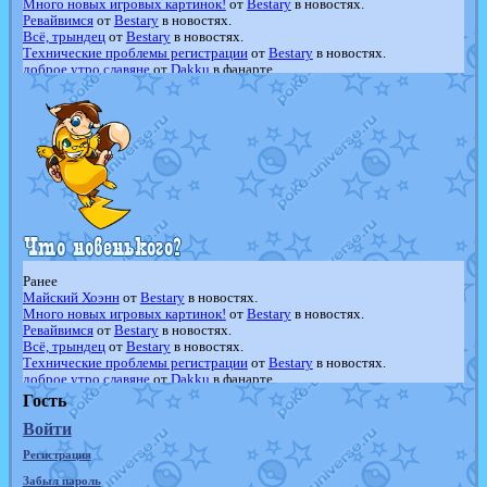
Много новых игровых картинок!
от
Bestary
в новостях.
Ревайвимся
от
Bestary
в новостях.
Всё, трындец
от
Bestary
в новостях.
Технические проблемы регистрации
от
Bestary
в новостях.
доброе утро славяне
от
Dakku
в фанарте.
Йолда и Мимикью
от
MavisNyanCat
в фанарте.
Недовольный котомангуст
от
Randomon
в фанарте.
The Dark Wishmaker
от
Randomon
в фанарте.
шадоу спиритомб
от
ilovearceus
в фанарте.
траббиш
от
ilovearceus
в фанарте.
Raging Bolt
от
GraceDaFox
в фанарте.
Shadow mismagius
от
JOK_julia
в фанарте.
художник
от
vicavica
в фанарте.
Ранее
Майский Хоэнн
от
Bestary
в новостях.
Много новых игровых картинок!
от
Bestary
в новостях.
Ревайвимся
от
Bestary
в новостях.
Всё, трындец
от
Bestary
в новостях.
Технические проблемы регистрации
от
Bestary
в новостях.
доброе утро славяне
от
Dakku
в фанарте.
Йолда и Мимикью
от
MavisNyanCat
в фанарте.
Гость
Недовольный котомангуст
от
Randomon
в фанарте.
Войти
The Dark Wishmaker
от
Randomon
в фанарте.
шадоу спиритомб
от
ilovearceus
в фанарте.
Регистрация
траббиш
от
ilovearceus
в фанарте.
Raging Bolt
от
GraceDaFox
в фанарте.
Забыл пароль