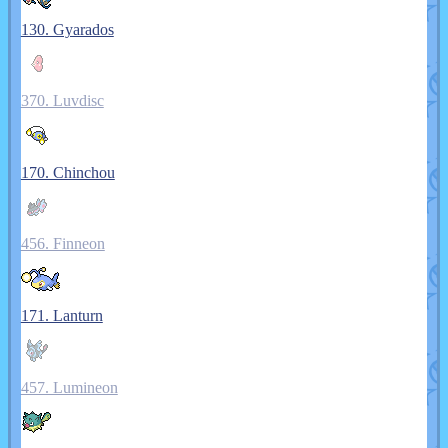
130. Gyarados
370. Luvdisc
170. Chinchou
456. Finneon
171. Lanturn
457. Lumineon