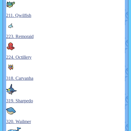
211. Qwilfish
223. Remoraid
224. Octillery
318. Carvanha
319. Sharpedo
320. Wailmer