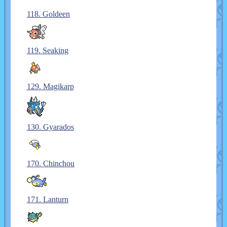
118. Goldeen
119. Seaking
129. Magikarp
130. Gyarados
170. Chinchou
171. Lanturn