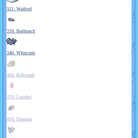
321. Wailord
339. Barboach
340. Whiscash
369. Relicanth
370. Luvdisc
456. Finneon