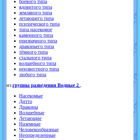
боевого типа
ядовитого типа
земляного типа
летающего типа
психического типа
типа насекомое
каменного типа
призрачного типа
драконьего типа
тёмного типа
стального типа
волшебного типа
неизвестного типа
любого типа
из
группы разведения Водные 2
,
Насекомые
Дитто
Драконы
Волшебные
Летающие
Наземные
Человекообразные
Неопределенные