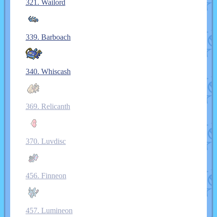
321. Wailord
339. Barboach
340. Whiscash
369. Relicanth
370. Luvdisc
456. Finneon
457. Lumineon