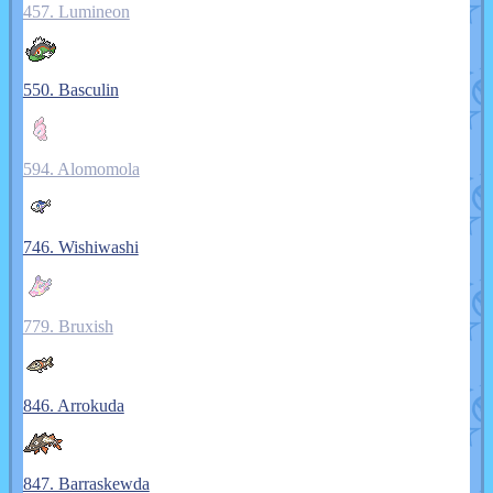
457. Lumineon
550. Basculin
594. Alomomola
746. Wishiwashi
779. Bruxish
846. Arrokuda
847. Barraskewda