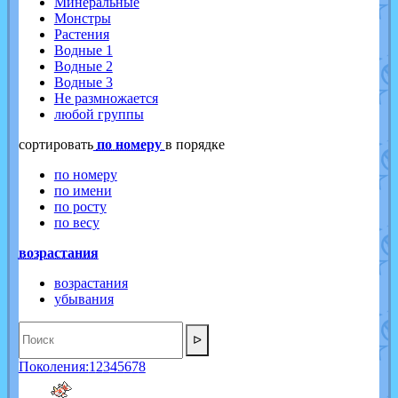
Минеральные
Монстры
Растения
Водные 1
Водные 2
Водные 3
Не размножается
любой группы
cортировать
по номеру
в порядке
по номеру
по имени
по росту
по весу
возрастания
возрастания
убывания
ᐅ
Поколения:
1
2
3
4
5
6
7
8