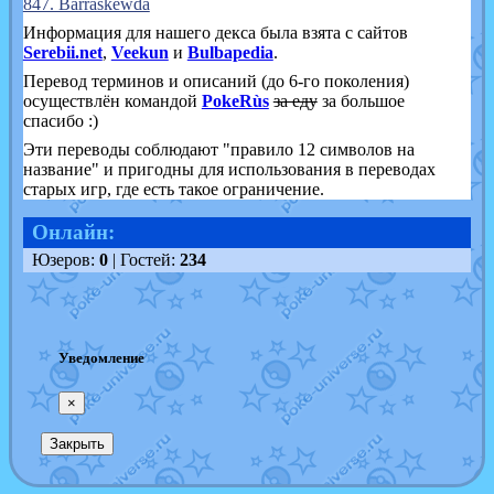
847. Barraskewda
Информация для нашего декса была взята с сайтов
Serebii.net
,
Veekun
и
Bulbapedia
.
Перевод терминов и описаний (до 6-го поколения)
осуществлён командой
PokeRùs
за еду
за большое
спасибо :)
Эти переводы соблюдают "правило 12 символов на
название" и пригодны для использования в переводах
старых игр, где есть такое ограничение.
Онлайн:
Юзеров:
0
| Гостей:
234
Уведомление
×
Закрыть