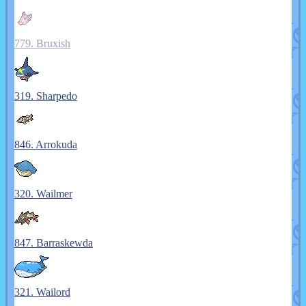
779. Bruxish
319. Sharpedo
846. Arrokuda
320. Wailmer
847. Barraskewda
321. Wailord