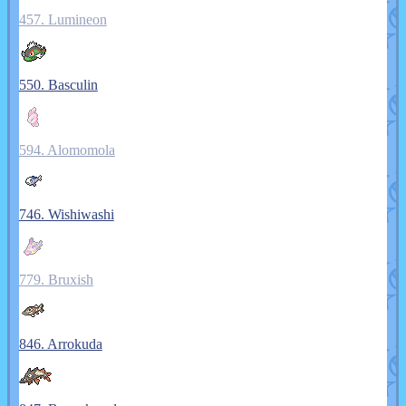
457. Lumineon
550. Basculin
594. Alomomola
746. Wishiwashi
779. Bruxish
846. Arrokuda