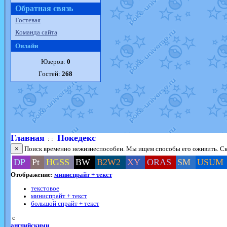
Обратная связь
Гостевая
Команда сайта
Онлайн
Юзеров:
0
Гостей:
268
Главная
Покедекс
: :
×
Поиск временно нежизнеспособен. Мы ищем способы его оживить. Ско
DP
Pt
HGSS
BW
B2W2
XY
ORAS
SM
USUM
Отображение:
миниспрайт + текст
текстовое
миниспрайт + текст
большой спрайт + текст
с
английскими