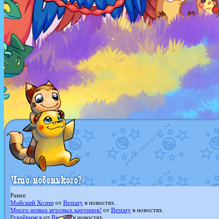
Ранее
Майский Хоэнн
от
Bestary
в новостях.
Много новых игровых картинок!
от
Bestary
в новостях.
Ревайвимся
от
Bestary
в новостях.