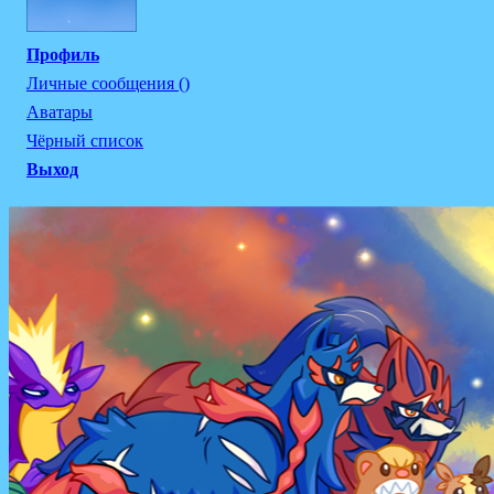
Профиль
Личные сообщения ()
Аватары
Чёрный список
Выход