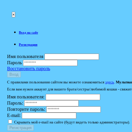
×
Вход на сайт
Регистрация
Имя пользователя
Пароль
Восстановить пароль
Вход
С правилами пользования сайтом вы можете ознакомиться
здесь
.
Мультиак
Если вам нужен аккаунт для вашего брата/сестры/любимой кошки - свяжит
Имя пользователя:
Пароль:
Повторите пароль:
E-mail:
Скрывать мой e-mail на сайте (будут видеть только администраторы).