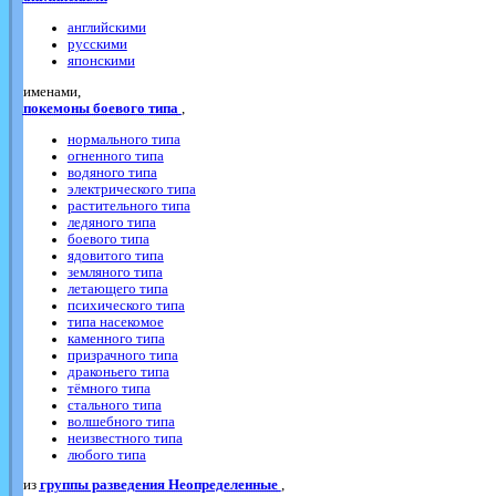
английскими
русскими
японскими
именами,
покемоны боевого типа
,
нормального типа
огненного типа
водяного типа
электрического типа
растительного типа
ледяного типа
боевого типа
ядовитого типа
земляного типа
летающего типа
психического типа
типа насекомое
каменного типа
призрачного типа
драконьего типа
тёмного типа
стального типа
волшебного типа
неизвестного типа
любого типа
из
группы разведения Неопределенные
,