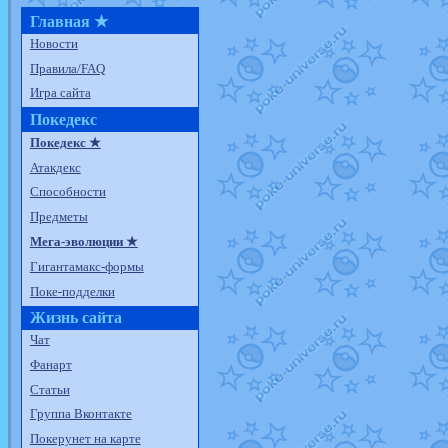
Главная ★
Новости
Правила/FAQ
Игра сайта
Покедекс
Покедекс ★
Атакдекс
Способности
Предметы
Мега-эволюции ★
Гигантамакс-формы
Поке-подделки
Жизнь сайта
Чат
Фанарт
Статьи
Группа Вконтакте
Покерунет на карте