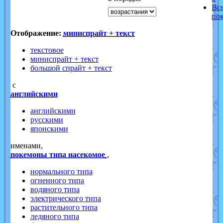
Вс
по
Отображение:
миниспрайт + текст
текстовое
миниспрайт + текст
большой спрайт + текст
с
английскими
английскими
русскими
японскими
именами,
покемоны типа насекомое
,
нормального типа
огненного типа
водяного типа
электрического типа
растительного типа
ледяного типа