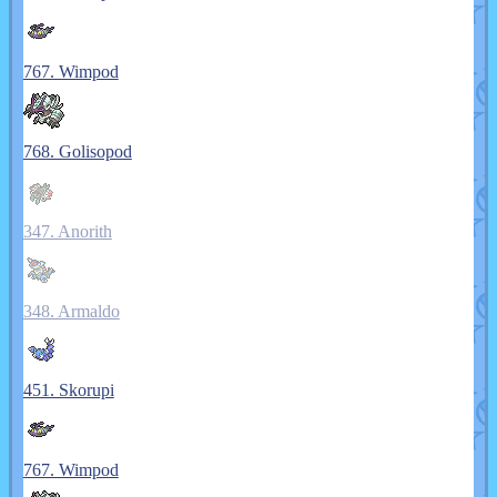
767. Wimpod
768. Golisopod
347. Anorith
348. Armaldo
451. Skorupi
767. Wimpod