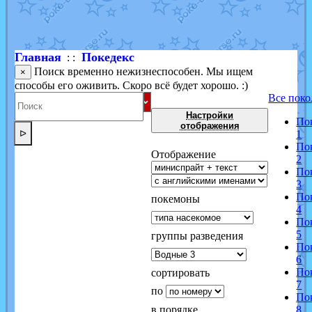
Shadow mismagius
от
JOK_julia
в фанарте.
художник
от
vicavica
в фанарте.
Главная
Покедекс
: :
Поиск временно нежизнеспособен. Мы ищем
×
способы его оживить. Скоро всё будет хорошо. :)
Все поко
Настройки
По
отображения
ᐅ
1
По
Отображение
2
По
3
По
покемоны
4
По
5
группы разведения
По
6
По
сортировать
7
по
По
в порядке
8