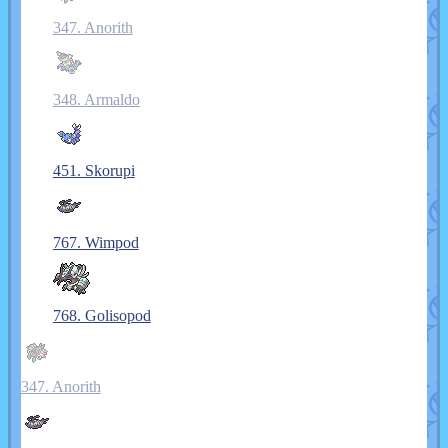
347. Anorith
348. Armaldo
451. Skorupi
767. Wimpod
768. Golisopod
347. Anorith