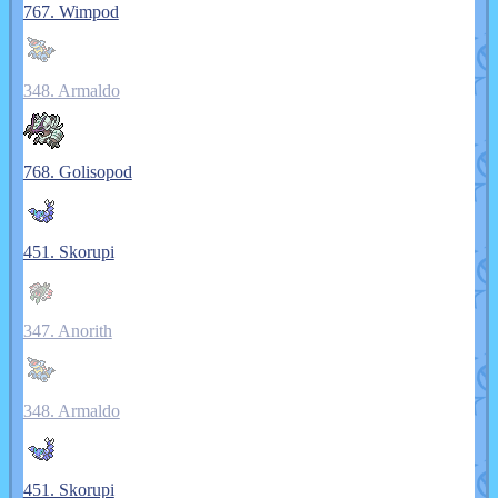
767. Wimpod
348. Armaldo
768. Golisopod
451. Skorupi
347. Anorith
348. Armaldo
451. Skorupi