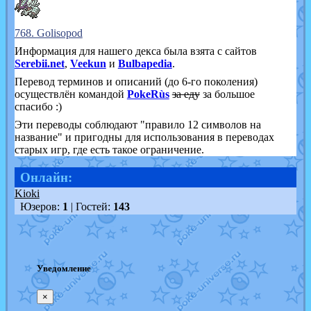
768. Golisopod
Информация для нашего декса была взята с сайтов
Serebii.net
,
Veekun
и
Bulbapedia
.
Перевод терминов и описаний (до 6-го поколения)
осуществлён командой
PokeRùs
за еду
за большое
спасибо :)
Эти переводы соблюдают "правило 12 символов на
название" и пригодны для использования в переводах
старых игр, где есть такое ограничение.
Онлайн:
Kioki
Юзеров:
1
| Гостей:
143
Уведомление
×