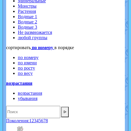
Минеральные
Монстры
Растения
Водные 1
Водные 2
Водные 3
Не размножается
любой группы
cортировать
по номеру
в порядке
по номеру
по имени
по росту
по весу
возрастания
возрастания
убывания
ᐅ
Поколения:
1
2
3
4
5
6
7
8