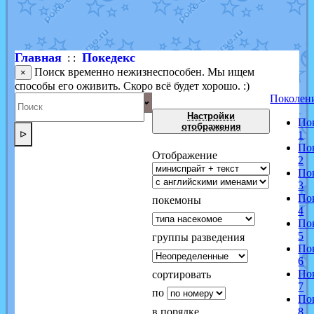
Shadow mismagius
от
JOK_julia
в фанарте.
художник
от
vicavica
в фанарте.
Главная
Покедекс
: :
Поиск временно нежизнеспособен. Мы ищем
×
способы его оживить. Скоро всё будет хорошо. :)
Поколен
Настройки
По
отображения
ᐅ
1
По
Отображение
2
По
3
По
покемоны
4
По
5
группы разведения
По
6
По
сортировать
7
по
По
в порядке
8