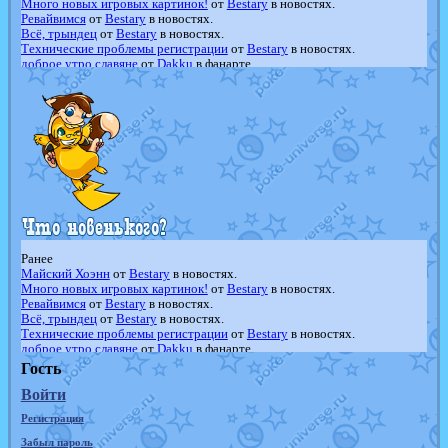
Много новых игровых картинок!
от
Bestary
в новостях.
Ревайвимся
от
Bestary
в новостях.
Всё, трындец
от
Bestary
в новостях.
Технические проблемы регистрации
от
Bestary
в новостях.
доброе утро славяне
от
Dakku
в фанарте.
Йолда и Мимикью
от
MavisNyanCat
в фанарте.
Недовольный котомангуст
от
Randomon
в фанарте.
The Dark Wishmaker
от
Randomon
в фанарте.
шадоу спиритомб
от
ilovearceus
в фанарте.
траббиш
от
ilovearceus
в фанарте.
Raging Bolt
от
GraceDaFox
в фанарте.
Shadow mismagius
от
JOK_julia
в фанарте.
художник
от
vicavica
в фанарте.
Ранее
Майский Хоэнн
от
Bestary
в новостях.
Много новых игровых картинок!
от
Bestary
в новостях.
Ревайвимся
от
Bestary
в новостях.
Всё, трындец
от
Bestary
в новостях.
Технические проблемы регистрации
от
Bestary
в новостях.
доброе утро славяне
от
Dakku
в фанарте.
Йолда и Мимикью
от
MavisNyanCat
в фанарте.
Гость
Недовольный котомангуст
от
Randomon
в фанарте.
Войти
The Dark Wishmaker
от
Randomon
в фанарте.
шадоу спиритомб
от
ilovearceus
в фанарте.
Регистрация
траббиш
от
ilovearceus
в фанарте.
Raging Bolt
от
GraceDaFox
в фанарте.
Забыл пароль