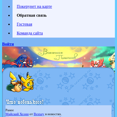
Покерунет на карте
Обратная связь
Гостевая
Команда сайта
Войти
Ранее
Майский Хоэнн
от
Bestary
в новостях.