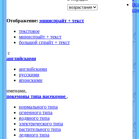
Вс
по
Отображение:
миниспрайт + текст
текстовое
миниспрайт + текст
большой спрайт + текст
с
английскими
английскими
русскими
японскими
именами,
покемоны типа насекомое
,
нормального типа
огненного типа
водяного типа
электрического типа
растительного типа
ледяного типа