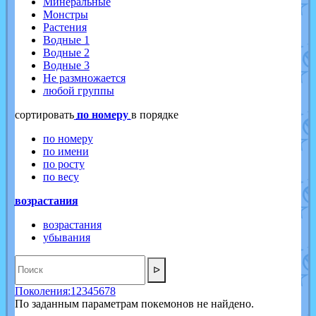
Минеральные
Монстры
Растения
Водные 1
Водные 2
Водные 3
Не размножается
любой группы
cортировать
по номеру
в порядке
по номеру
по имени
по росту
по весу
возрастания
возрастания
убывания
ᐅ
Поколения:
1
2
3
4
5
6
7
8
По заданным параметрам покемонов не найдено.