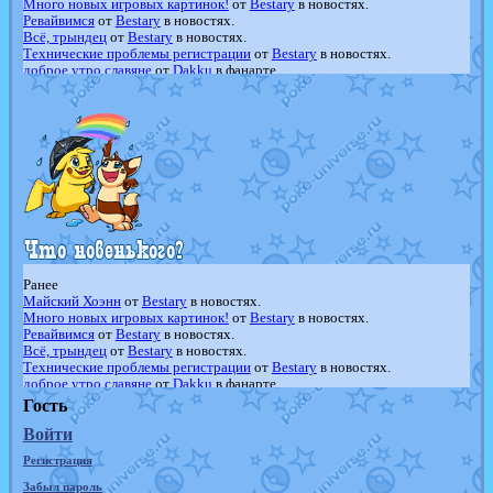
Много новых игровых картинок!
от
Bestary
в новостях.
Ревайвимся
от
Bestary
в новостях.
Всё, трындец
от
Bestary
в новостях.
Технические проблемы регистрации
от
Bestary
в новостях.
доброе утро славяне
от
Dakku
в фанарте.
Йолда и Мимикью
от
MavisNyanCat
в фанарте.
Недовольный котомангуст
от
Randomon
в фанарте.
The Dark Wishmaker
от
Randomon
в фанарте.
шадоу спиритомб
от
ilovearceus
в фанарте.
траббиш
от
ilovearceus
в фанарте.
Raging Bolt
от
GraceDaFox
в фанарте.
Shadow mismagius
от
JOK_julia
в фанарте.
художник
от
vicavica
в фанарте.
Ранее
Майский Хоэнн
от
Bestary
в новостях.
Много новых игровых картинок!
от
Bestary
в новостях.
Ревайвимся
от
Bestary
в новостях.
Всё, трындец
от
Bestary
в новостях.
Технические проблемы регистрации
от
Bestary
в новостях.
доброе утро славяне
от
Dakku
в фанарте.
Йолда и Мимикью
от
MavisNyanCat
в фанарте.
Гость
Недовольный котомангуст
от
Randomon
в фанарте.
Войти
The Dark Wishmaker
от
Randomon
в фанарте.
шадоу спиритомб
от
ilovearceus
в фанарте.
Регистрация
траббиш
от
ilovearceus
в фанарте.
Raging Bolt
от
GraceDaFox
в фанарте.
Забыл пароль