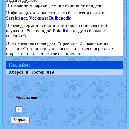
Задайте другое.
По заданным параметрам покемонов не найдено.
Информация для нашего декса была взята с сайтов
Serebii.net
,
Veekun
и
Bulbapedia
.
Перевод терминов и описаний (до 6-го поколения)
осуществлён командой
PokeRùs
за еду
за большое
спасибо :)
Эти переводы соблюдают "правило 12 символов на
название" и пригодны для использования в переводах
старых игр, где есть такое ограничение.
Онлайн:
Юзеров:
0
| Гостей:
819
Уведомление
×
Закрыть