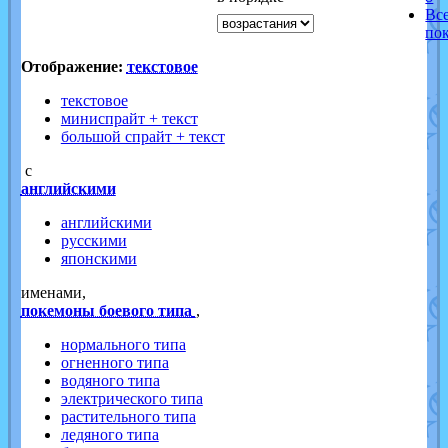
Вс
по
Отображение:
текстовое
текстовое
миниспрайт + текст
большой спрайт + текст
с
английскими
английскими
русскими
японскими
именами,
покемоны боевого типа
,
нормального типа
огненного типа
водяного типа
электрического типа
растительного типа
ледяного типа