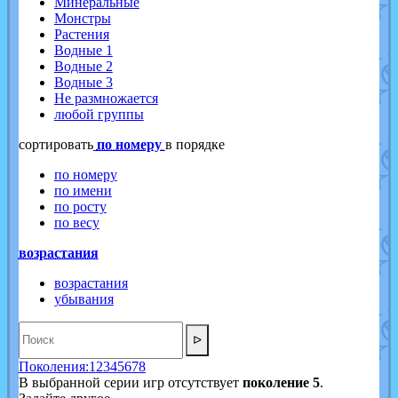
Минеральные
Монстры
Растения
Водные 1
Водные 2
Водные 3
Не размножается
любой группы
cортировать
по номеру
в порядке
по номеру
по имени
по росту
по весу
возрастания
возрастания
убывания
ᐅ
Поколения:
1
2
3
4
5
6
7
8
В выбранной серии игр отсутствует
поколение 5
.