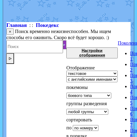
Shadow mismagius
от
JOK_julia
в фанарте.
художник
от
vicavica
в фанарте.
Главная
Покедекс
: :
Поиск временно нежизнеспособен. Мы ищем
×
способы его оживить. Скоро всё будет хорошо. :)
Поколен
Настройки
По
отображения
ᐅ
1
По
Отображение
2
По
3
По
покемоны
4
По
5
группы разведения
По
6
По
сортировать
7
по
По
в порядке
8