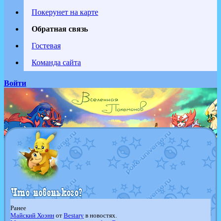
Покерунет на карте
Обратная связь
Гостевая
Команда сайта
Войти
Ранее
Майский Хоэнн
от
Bestary
в новостях.