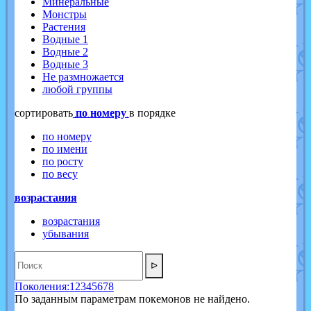
Минеральные
Монстры
Растения
Водные 1
Водные 2
Водные 3
Не размножается
любой группы
cортировать
по номеру
в порядке
по номеру
по имени
по росту
по весу
возрастания
возрастания
убывания
ᐅ
Поколения:
1
2
3
4
5
6
7
8
По заданным параметрам покемонов не найдено.