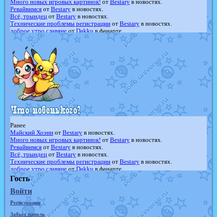
Много новых игровых картинок!
от
Bestary
в новостях.
Ревайвимся
от
Bestary
в новостях.
Всё, трындец
от
Bestary
в новостях.
Технические проблемы регистрации
от
Bestary
в новостях.
доброе утро славяне
от
Dakku
в фанарте.
Йолда и Мимикью
от
MavisNyanCat
в фанарте.
Недовольный котомангуст
от
Randomon
в фанарте.
The Dark Wishmaker
от
Randomon
в фанарте.
шадоу спиритомб
от
ilovearceus
в фанарте.
траббиш
от
ilovearceus
в фанарте.
Raging Bolt
от
GraceDaFox
в фанарте.
Shadow mismagius
от
JOK_julia
в фанарте.
художник
от
vicavica
в фанарте.
Ранее
Майский Хоэнн
от
Bestary
в новостях.
Много новых игровых картинок!
от
Bestary
в новостях.
Ревайвимся
от
Bestary
в новостях.
Всё, трындец
от
Bestary
в новостях.
Технические проблемы регистрации
от
Bestary
в новостях.
доброе утро славяне
от
Dakku
в фанарте.
Йолда и Мимикью
от
MavisNyanCat
в фанарте.
Гость
Недовольный котомангуст
от
Randomon
в фанарте.
Войти
The Dark Wishmaker
от
Randomon
в фанарте.
шадоу спиритомб
от
ilovearceus
в фанарте.
Регистрация
траббиш
от
ilovearceus
в фанарте.
Raging Bolt
от
GraceDaFox
в фанарте.
Забыл пароль