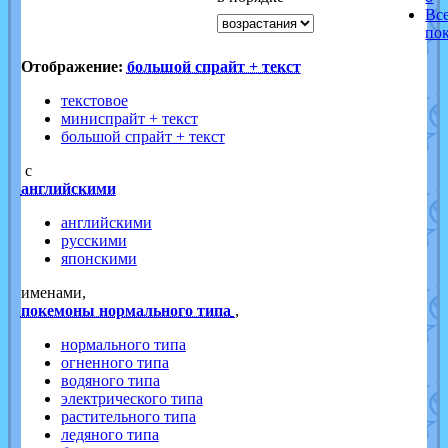
Вс
по
Отображение:
большой спрайт + текст
текстовое
миниспрайт + текст
большой спрайт + текст
с
английскими
английскими
русскими
японскими
именами,
покемоны нормального типа
,
нормального типа
огненного типа
водяного типа
электрического типа
растительного типа
ледяного типа