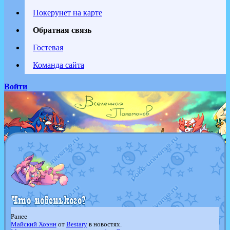
Покерунет на карте
Обратная связь
Гостевая
Команда сайта
Войти
Ранее
Майский Хоэнн
от
Bestary
в новостях.