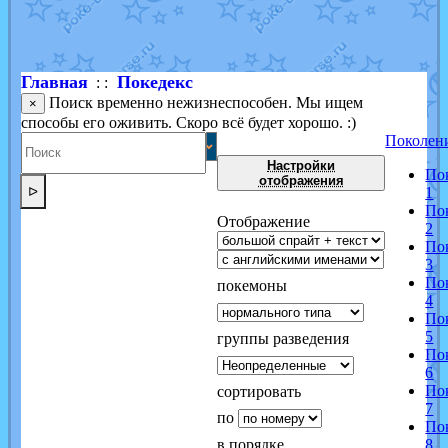
Shadow mismagius
от
JOK_julia
в фанарте.
художник
от
vicavica
в фанарте.
Главная
Покедекс
: :
Поиск временно нежизнеспособен. Мы ищем
×
способы его оживить. Скоро всё будет хорошо. :)
Поколен
Настройки
По
отображения
ᐅ
1
По
Отображение
2
По
3
По
покемоны
4
По
5
группы разведения
По
6
По
сортировать
7
по
По
в порядке
8