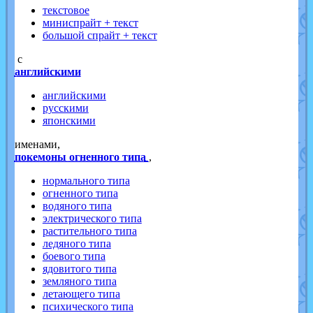
текстовое
миниспрайт + текст
большой спрайт + текст
с
английскими
английскими
русскими
японскими
именами,
покемоны огненного типа
,
нормального типа
огненного типа
водяного типа
электрического типа
растительного типа
ледяного типа
боевого типа
ядовитого типа
земляного типа
летающего типа
психического типа