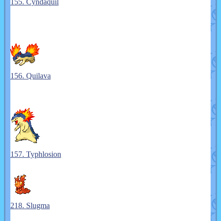
155. Cyndaquil
156. Quilava
157. Typhlosion
218. Slugma