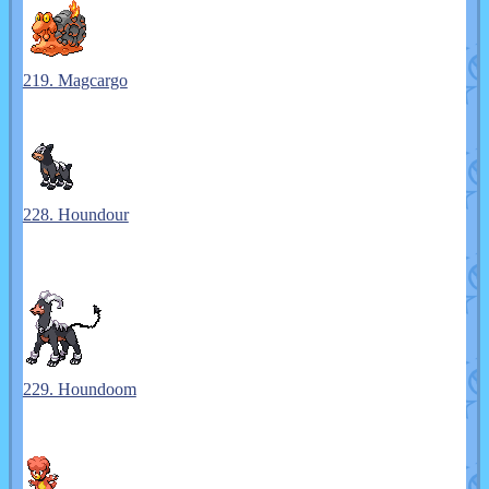
219. Magcargo
228. Houndour
229. Houndoom