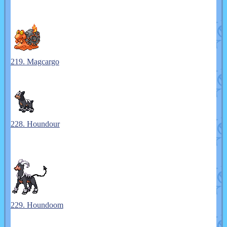
219. Magcargo
228. Houndour
229. Houndoom