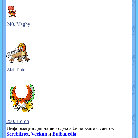
240. Magby
244. Entei
250. Ho-oh
Информация для нашего декса была взята с сайтов
Serebii.net
,
Veekun
и
Bulbapedia
.