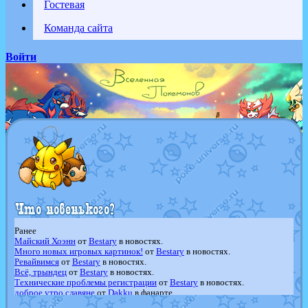
Гостевая
Команда сайта
Войти
Ранее
Майский Хоэнн
от
Bestary
в новостях.
Много новых игровых картинок!
от
Bestary
в новостях.
Ревайвимся
от
Bestary
в новостях.
Всё, трындец
от
Bestary
в новостях.
Технические проблемы регистрации
от
Bestary
в новостях.
доброе утро славяне
от
Dakku
в фанарте.
Йолда и Мимикью
от
MavisNyanCat
в фанарте.