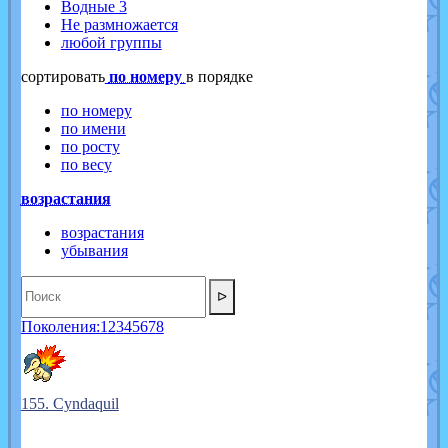
Водные 3
Не размножается
любой группы
cортировать
по номеру
в порядке
по номеру
по имени
по росту
по весу
возрастания
возрастания
убывания
ᐅ
Поколения:
1
2
3
4
5
6
7
8
155. Cyndaquil