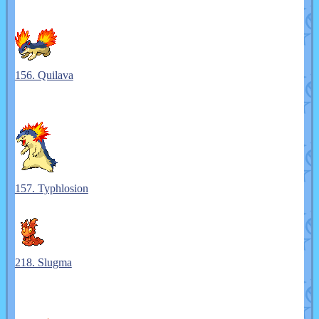
156. Quilava
157. Typhlosion
218. Slugma