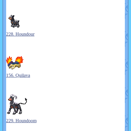
228. Houndour
156. Quilava
229. Houndoom