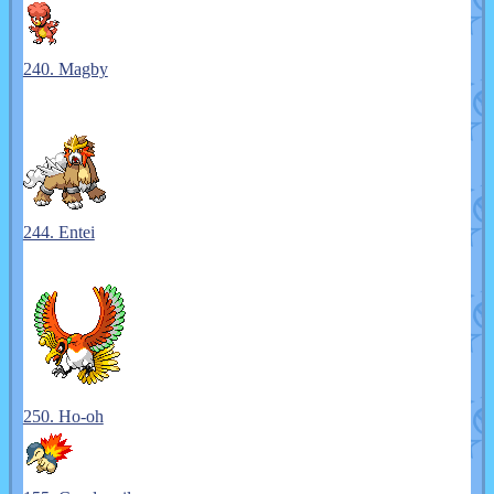
240. Magby
244. Entei
250. Ho-oh