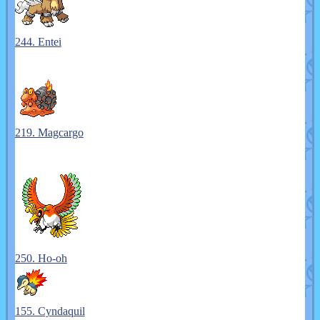
244. Entei
219. Magcargo
250. Ho-oh
155. Cyndaquil