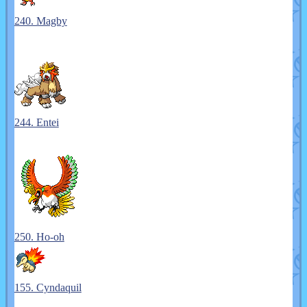
240. Magby
244. Entei
250. Ho-oh
155. Cyndaquil