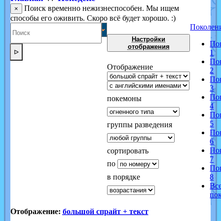
Поиск временно нежизнеспособен. Мы ищем
×
способы его оживить. Скоро всё будет хорошо. :)
Поколен
Настройки
По
отображения
ᐅ
1
По
Отображение
2
По
3
По
покемоны
4
По
5
группы разведения
По
6
По
сортировать
7
по
По
в порядке
8
Вс
по
Отображение:
большой спрайт + текст