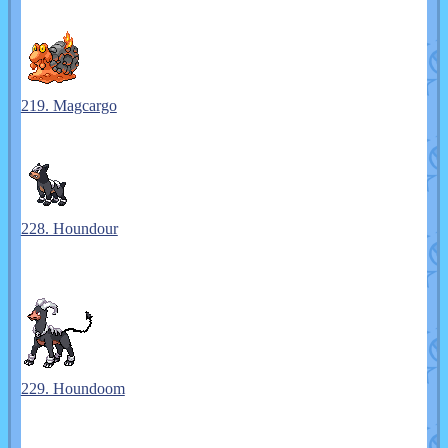
219. Magcargo
228. Houndour
229. Houndoom