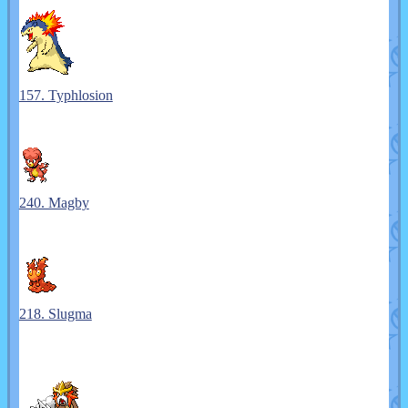
157. Typhlosion
240. Magby
218. Slugma