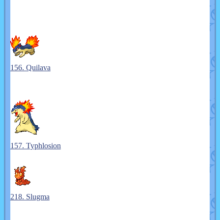
156. Quilava
157. Typhlosion
218. Slugma