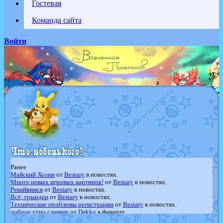
Гостевая
Команда сайта
Войти
Ранее
Майский Хоэнн
от
Bestary
в новостях.
Много новых игровых картинок!
от
Bestary
в новостях.
Ревайвимся
от
Bestary
в новостях.
Всё, трындец
от
Bestary
в новостях.
Технические проблемы регистрации
от
Bestary
в новостях.
доброе утро славяне
от
Dakku
в фанарте.
Йолда и Мимикью
от
MavisNyanCat
в фанарте.