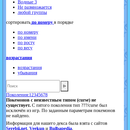
Водные 3
Не размножается
любой группы
cортировать
по номеру
в порядке
по номеру
по имени
по росту
по весу
возрастания
возрастания
убывания
ᐅ
Поколения:
1
2
3
4
5
6
7
8
Покемонов с неизвестным типом (curse) не
существует.
С пятого поколения тип ???/curse был
исключён из игр. По заданным параметрам покемонов
не найдено.
Информация для нашего декса была взята с сайтов
Serebii.net
,
Veekun
и
Bulbapedia
.