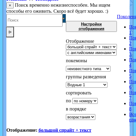
Поиск временно нежизнеспособен. Мы ищем
×
способы его оживить. Скоро всё будет хорошо. :)
Поколен
Настройки
По
отображения
ᐅ
1
По
Отображение
2
По
3
По
покемоны
4
По
5
группы разведения
По
6
По
сортировать
7
по
По
в порядке
8
Вс
по
Отображение:
большой спрайт + текст