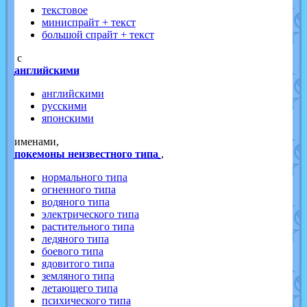
текстовое
миниспрайт + текст
большой спрайт + текст
с
английскими
английскими
русскими
японскими
именами,
покемоны неизвестного типа
,
нормального типа
огненного типа
водяного типа
электрического типа
растительного типа
ледяного типа
боевого типа
ядовитого типа
земляного типа
летающего типа
психического типа