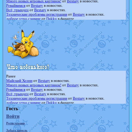
Много новых игровых картинок!
от
Bestary
в новостях.
Ревайвимся
от
Bestary
в новостях.
Всё, трындец
от
Bestary
в новостях.
Технические проблемы регистрации
от
Bestary
в новостях.
доброе утро славяне
от
Dakku
в фанарте.
Йолда и Мимикью
от
MavisNyanCat
в фанарте.
Недовольный котомангуст
от
Randomon
в фанарте.
The Dark Wishmaker
от
Randomon
в фанарте.
шадоу спиритомб
от
ilovearceus
в фанарте.
траббиш
от
ilovearceus
в фанарте.
Raging Bolt
от
GraceDaFox
в фанарте.
Shadow mismagius
от
JOK_julia
в фанарте.
художник
от
vicavica
в фанарте.
Ранее
Майский Хоэнн
от
Bestary
в новостях.
Много новых игровых картинок!
от
Bestary
в новостях.
Ревайвимся
от
Bestary
в новостях.
Всё, трындец
от
Bestary
в новостях.
Технические проблемы регистрации
от
Bestary
в новостях.
доброе утро славяне
от
Dakku
в фанарте.
Йолда и Мимикью
от
MavisNyanCat
в фанарте.
Гость
Недовольный котомангуст
от
Randomon
в фанарте.
Войти
The Dark Wishmaker
от
Randomon
в фанарте.
шадоу спиритомб
от
ilovearceus
в фанарте.
Регистрация
траббиш
от
ilovearceus
в фанарте.
Raging Bolt
от
GraceDaFox
в фанарте.
Забыл пароль