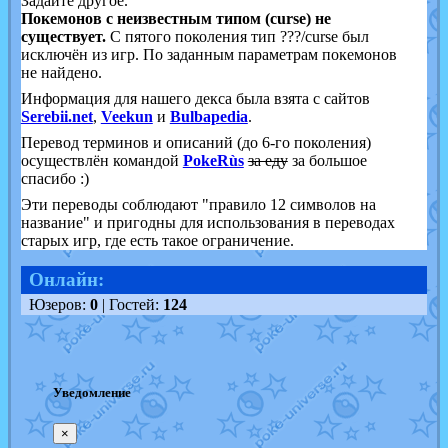
Задайте другое.
Покемонов с неизвестным типом (curse) не
существует.
С пятого поколения тип ???/curse был
исключён из игр. По заданным параметрам покемонов
не найдено.
Информация для нашего декса была взята с сайтов
Serebii.net
,
Veekun
и
Bulbapedia
.
Перевод терминов и описаний (до 6-го поколения)
осуществлён командой
PokeRùs
за еду
за большое
спасибо :)
Эти переводы соблюдают "правило 12 символов на
название" и пригодны для использования в переводах
старых игр, где есть такое ограничение.
Онлайн:
Юзеров:
0
| Гостей:
124
Уведомление
×