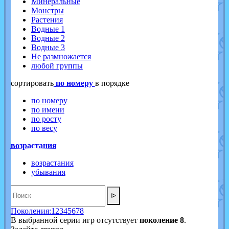
Минеральные
Монстры
Растения
Водные 1
Водные 2
Водные 3
Не размножается
любой группы
cортировать
по номеру
в порядке
по номеру
по имени
по росту
по весу
возрастания
возрастания
убывания
ᐅ
Поколения:
1
2
3
4
5
6
7
8
В выбранной серии игр отсутствует
поколение 8
.