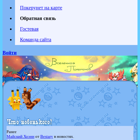
Покерунет на карте
Обратная связь
Гостевая
Команда сайта
Войти
Ранее
Майский Хоэнн
от
Bestary
в новостях.