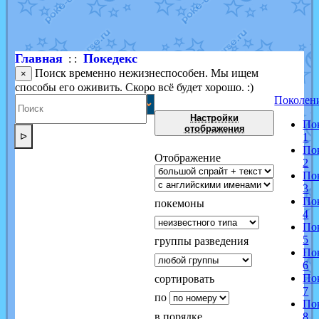
Shadow mismagius
от
JOK_julia
в фанарте.
художник
от
vicavica
в фанарте.
Главная
Покедекс
: :
Поиск временно нежизнеспособен. Мы ищем
×
способы его оживить. Скоро всё будет хорошо. :)
Поколен
Настройки
По
отображения
ᐅ
1
По
Отображение
2
По
3
По
покемоны
4
По
5
группы разведения
По
6
По
сортировать
7
по
По
в порядке
8