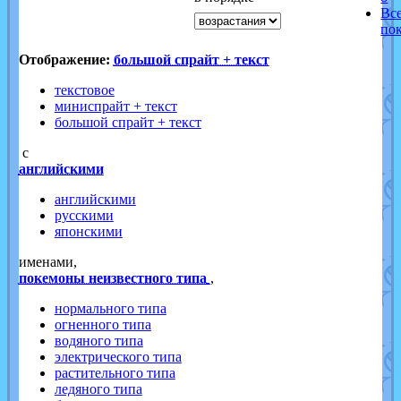
Вс
по
Отображение:
большой спрайт + текст
текстовое
миниспрайт + текст
большой спрайт + текст
с
английскими
английскими
русскими
японскими
именами,
покемоны неизвестного типа
,
нормального типа
огненного типа
водяного типа
электрического типа
растительного типа
ледяного типа