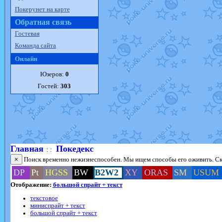
Покерунет на карте
Обратная связь
Гостевая
Команда сайта
Онлайн
Юзеров:
0
Гостей:
303
Главная
Покедекс
: :
×
Поиск временно нежизнеспособен. Мы ищем способы его оживить. Ско
DP
Pt
HGSS
BW
B2W2
XY
ORAS
SM
USUM
Отображение:
большой спрайт + текст
текстовое
миниспрайт + текст
большой спрайт + текст