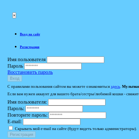
×
Вход на сайт
Регистрация
Имя пользователя
Пароль
Восстановить пароль
Вход
С правилами пользования сайтом вы можете ознакомиться
здесь
.
Мультиак
Если вам нужен аккаунт для вашего брата/сестры/любимой кошки - свяжит
Имя пользователя:
Пароль:
Повторите пароль:
E-mail:
Скрывать мой e-mail на сайте (будут видеть только администраторы).