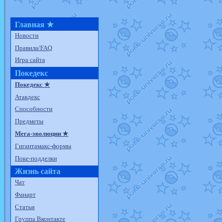
Главная ★
Новости
Правила/FAQ
Игра сайта
Покедекс
Покедекс ★
Атакдекс
Способности
Предметы
Мега-эволюции ★
Гигантамакс-формы
Поке-подделки
Жизнь сайта
Чат
Фанарт
Статьи
Группа Вконтакте