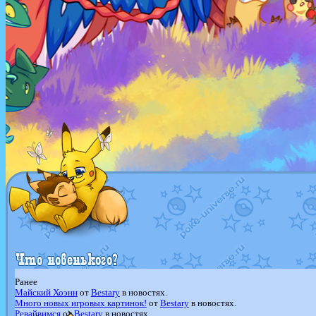
Ранее
Майский Хоэнн
от
Bestary
в новостях.
Много новых игровых картинок!
от
Bestary
в новостях.
Ревайвимся
от
Bestary
в новостях.