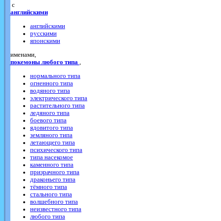
с
английскими
английскими
русскими
японскими
именами,
покемоны любого типа
,
нормального типа
огненного типа
водяного типа
электрического типа
растительного типа
ледяного типа
боевого типа
ядовитого типа
земляного типа
летающего типа
психического типа
типа насекомое
каменного типа
призрачного типа
драконьего типа
тёмного типа
стального типа
волшебного типа
неизвестного типа
любого типа