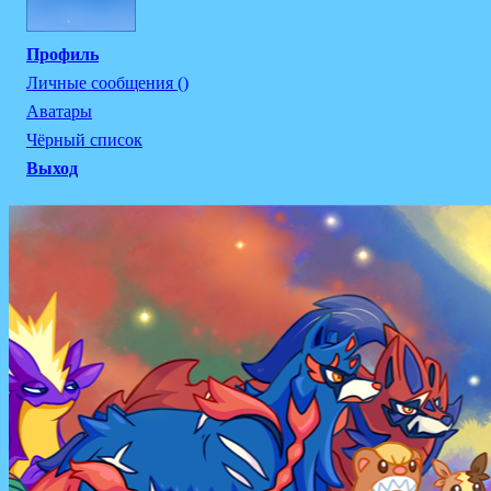
Профиль
Личные сообщения ()
Аватары
Чёрный список
Выход