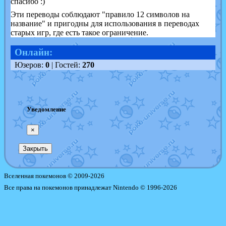
спасибо :)
Эти переводы соблюдают "правило 12 символов на
название" и пригодны для использования в переводах
старых игр, где есть такое ограничение.
Онлайн:
Юзеров:
0
| Гостей:
270
Уведомление
×
Закрыть
Вселенная покемонов © 2009-2026
Все права на покемонов принадлежат Nintendo © 1996-2026