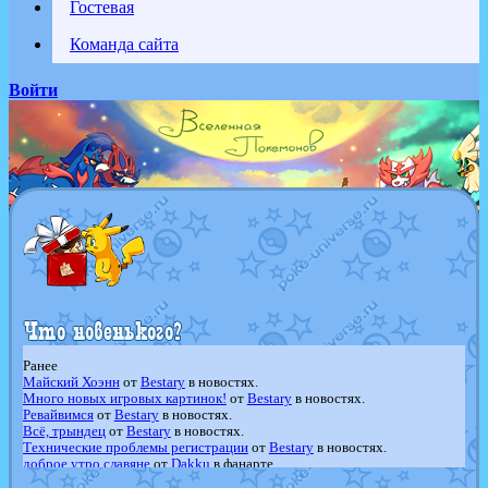
Гостевая
Команда сайта
Войти
Ранее
Майский Хоэнн
от
Bestary
в новостях.
Много новых игровых картинок!
от
Bestary
в новостях.
Ревайвимся
от
Bestary
в новостях.
Всё, трындец
от
Bestary
в новостях.
Технические проблемы регистрации
от
Bestary
в новостях.
доброе утро славяне
от
Dakku
в фанарте.
Йолда и Мимикью
от
MavisNyanCat
в фанарте.