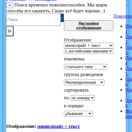
Поиск временно нежизнеспособен. Мы ищем
×
способы его оживить. Скоро всё будет хорошо. :)
Поколен
Настройки
По
отображения
ᐅ
1
По
Отображение
2
По
3
По
покемоны
4
По
5
группы разведения
По
6
По
сортировать
7
по
По
в порядке
8
Вс
по
Отображение:
миниспрайт + текст