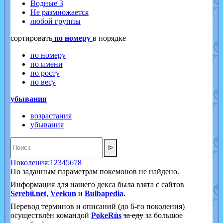
Водные 3
Не размножается
любой группы
cортировать
по номеру
в порядке
по номеру
по имени
по росту
по весу
убывания
возрастания
убывания
ᐅ
Поколения:
1
2
3
4
5
6
7
8
По заданным параметрам покемонов не найдено.
Информация для нашего декса была взята с сайтов
Serebii.net
,
Veekun
и
Bulbapedia
.
Перевод терминов и описаний (до 6-го поколения)
осуществлён командой
PokeRùs
за еду
за большое