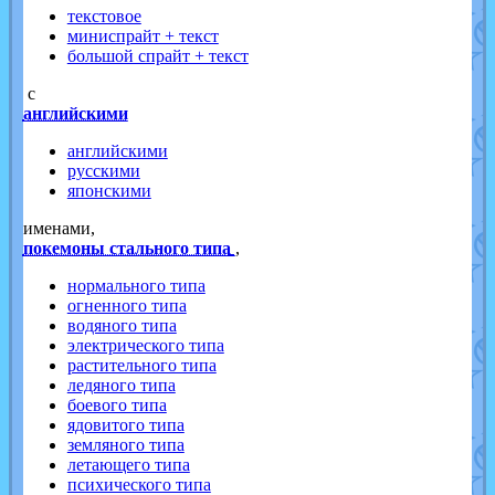
текстовое
миниспрайт + текст
большой спрайт + текст
с
английскими
английскими
русскими
японскими
именами,
покемоны стального типа
,
нормального типа
огненного типа
водяного типа
электрического типа
растительного типа
ледяного типа
боевого типа
ядовитого типа
земляного типа
летающего типа
психического типа