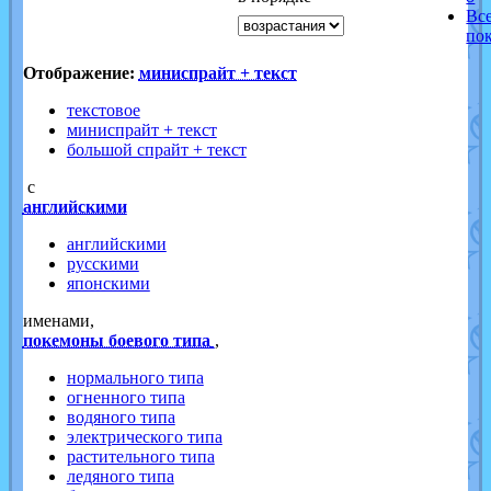
Вс
по
Отображение:
миниспрайт + текст
текстовое
миниспрайт + текст
большой спрайт + текст
с
английскими
английскими
русскими
японскими
именами,
покемоны боевого типа
,
нормального типа
огненного типа
водяного типа
электрического типа
растительного типа
ледяного типа