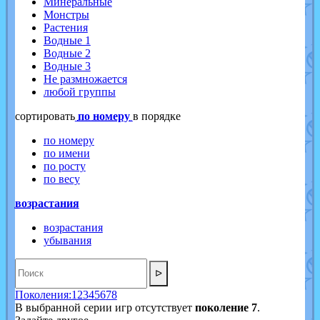
Минеральные
Монстры
Растения
Водные 1
Водные 2
Водные 3
Не размножается
любой группы
cортировать
по номеру
в порядке
по номеру
по имени
по росту
по весу
возрастания
возрастания
убывания
ᐅ
Поколения:
1
2
3
4
5
6
7
8
В выбранной серии игр отсутствует
поколение 7
.