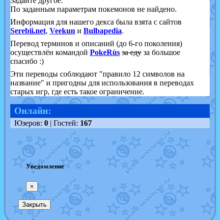
Задайте другое.
По заданным параметрам покемонов не найдено.
Информация для нашего декса была взята с сайтов
Serebii.net
,
Veekun
и
Bulbapedia
.
Перевод терминов и описаний (до 6-го поколения)
осуществлён командой
PokeRùs
за еду
за большое
спасибо :)
Эти переводы соблюдают "правило 12 символов на
название" и пригодны для использования в переводах
старых игр, где есть такое ограничение.
Онлайн:
Юзеров:
0
| Гостей:
167
Уведомление
×
Закрыть