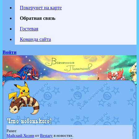
Покерунет на карте
Обратная связь
Гостевая
Команда сайта
Войти
Ранее
Майский Хоэнн
от
Bestary
в новостях.