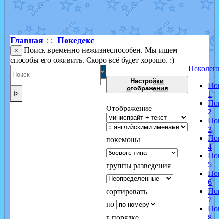
Shadow mismagius
от
JOK_julia
в фанарте.
художник
от
vicavica
в фанарте.
Главная
Покедекс
: :
Поиск временно нежизнеспособен. Мы ищем
×
способы его оживить. Скоро всё будет хорошо. :)
Поколен
Настройки
По
отображения
ᐅ
1
По
Отображение
2
По
3
По
покемоны
4
По
5
группы разведения
По
6
По
сортировать
7
по
По
в порядке
8