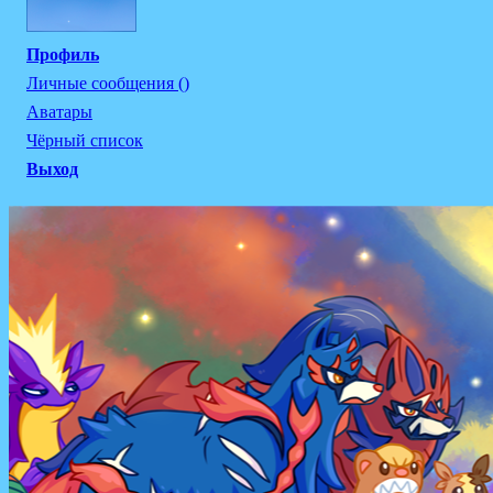
Профиль
Личные сообщения ()
Аватары
Чёрный список
Выход