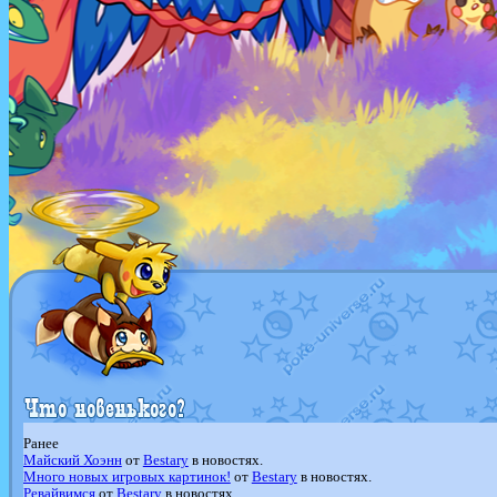
Ранее
Майский Хоэнн
от
Bestary
в новостях.
Много новых игровых картинок!
от
Bestary
в новостях.
Ревайвимся
от
Bestary
в новостях.