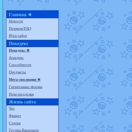
Главная ★
Новости
Правила/FAQ
Игра сайта
Покедекс
Покедекс ★
Атакдекс
Способности
Предметы
Мега-эволюции ★
Гигантамакс-формы
Поке-подделки
Жизнь сайта
Чат
Фанарт
Статьи
Группа Вконтакте