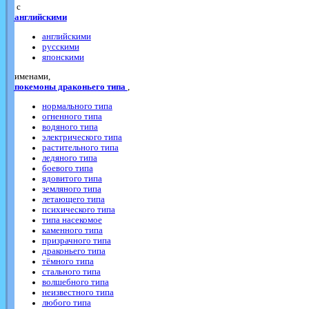
с
английскими
английскими
русскими
японскими
именами,
покемоны драконьего типа
,
нормального типа
огненного типа
водяного типа
электрического типа
растительного типа
ледяного типа
боевого типа
ядовитого типа
земляного типа
летающего типа
психического типа
типа насекомое
каменного типа
призрачного типа
драконьего типа
тёмного типа
стального типа
волшебного типа
неизвестного типа
любого типа