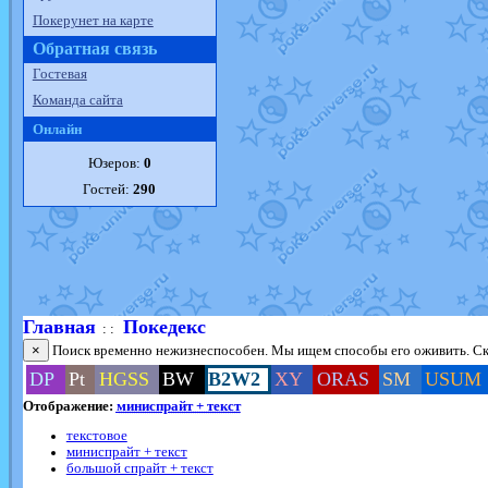
Покерунет на карте
Обратная связь
Гостевая
Команда сайта
Онлайн
Юзеров:
0
Гостей:
290
Главная
Покедекс
: :
×
Поиск временно нежизнеспособен. Мы ищем способы его оживить. Ско
DP
Pt
HGSS
BW
B2W2
XY
ORAS
SM
USUM
Отображение:
миниспрайт + текст
текстовое
миниспрайт + текст
большой спрайт + текст