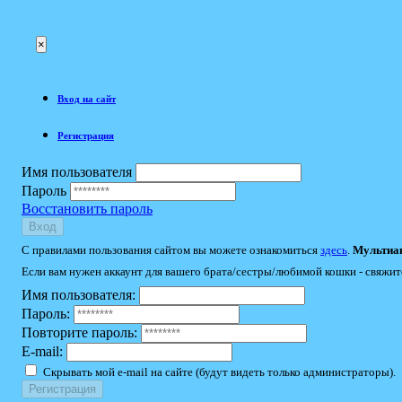
×
Вход на сайт
Регистрация
Имя пользователя
Пароль
Восстановить пароль
Вход
С правилами пользования сайтом вы можете ознакомиться
здесь
.
Мультиак
Если вам нужен аккаунт для вашего брата/сестры/любимой кошки - свяжит
Имя пользователя:
Пароль:
Повторите пароль:
E-mail:
Скрывать мой e-mail на сайте (будут видеть только администраторы).