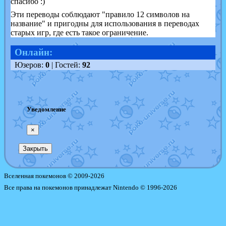
спасибо :)
Эти переводы соблюдают "правило 12 символов на
название" и пригодны для использования в переводах
старых игр, где есть такое ограничение.
Онлайн:
Юзеров:
0
| Гостей:
92
Уведомление
×
Закрыть
Вселенная покемонов © 2009-2026
Все права на покемонов принадлежат Nintendo © 1996-2026