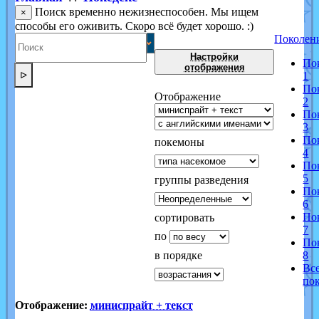
Поиск временно нежизнеспособен. Мы ищем
×
способы его оживить. Скоро всё будет хорошо. :)
Поколен
Настройки
По
отображения
ᐅ
1
По
Отображение
2
По
3
По
покемоны
4
По
5
группы разведения
По
6
По
сортировать
7
по
По
в порядке
8
Вс
по
Отображение:
миниспрайт + текст