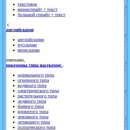
текстовое
миниспрайт + текст
большой спрайт + текст
с
английскими
английскими
русскими
японскими
именами,
покемоны типа насекомое
,
нормального типа
огненного типа
водяного типа
электрического типа
растительного типа
ледяного типа
боевого типа
ядовитого типа
земляного типа
летающего типа
психического типа