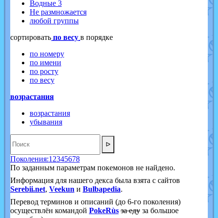
Водные 3
Не размножается
любой группы
cортировать
по весу
в порядке
по номеру
по имени
по росту
по весу
возрастания
возрастания
убывания
ᐅ
Поколения:
1
2
3
4
5
6
7
8
По заданным параметрам покемонов не найдено.
Информация для нашего декса была взята с сайтов
Serebii.net
,
Veekun
и
Bulbapedia
.
Перевод терминов и описаний (до 6-го поколения)
осуществлён командой
PokeRùs
за еду
за большое