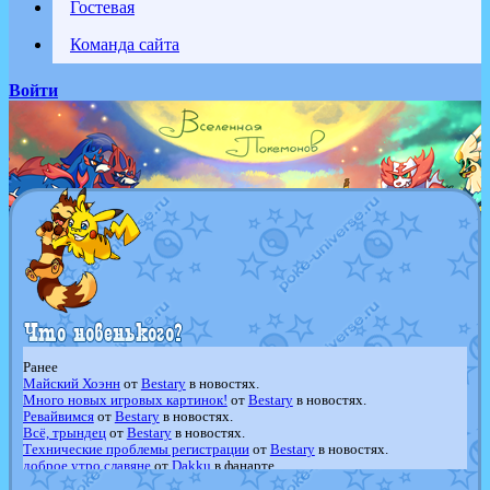
Гостевая
Команда сайта
Войти
Ранее
Майский Хоэнн
от
Bestary
в новостях.
Много новых игровых картинок!
от
Bestary
в новостях.
Ревайвимся
от
Bestary
в новостях.
Всё, трындец
от
Bestary
в новостях.
Технические проблемы регистрации
от
Bestary
в новостях.
доброе утро славяне
от
Dakku
в фанарте.
Йолда и Мимикью
от
MavisNyanCat
в фанарте.