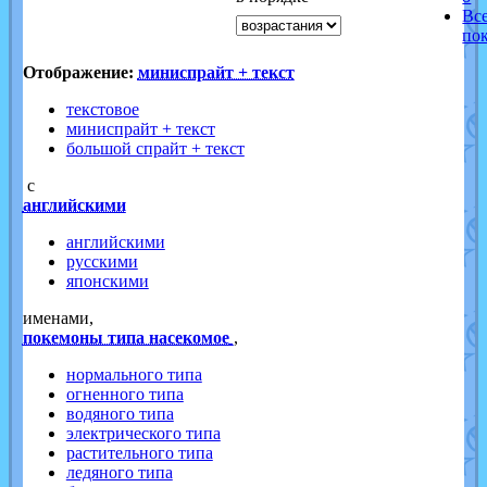
Вс
по
Отображение:
миниспрайт + текст
текстовое
миниспрайт + текст
большой спрайт + текст
с
английскими
английскими
русскими
японскими
именами,
покемоны типа насекомое
,
нормального типа
огненного типа
водяного типа
электрического типа
растительного типа
ледяного типа