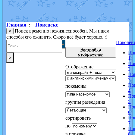
Shadow mismagius
от
JOK_julia
в фанарте.
художник
от
vicavica
в фанарте.
Главная
Покедекс
: :
Поиск временно нежизнеспособен. Мы ищем
×
способы его оживить. Скоро всё будет хорошо. :)
Поколен
Настройки
По
отображения
ᐅ
1
По
Отображение
2
По
3
По
покемоны
4
По
5
группы разведения
По
6
По
сортировать
7
по
По
в порядке
8