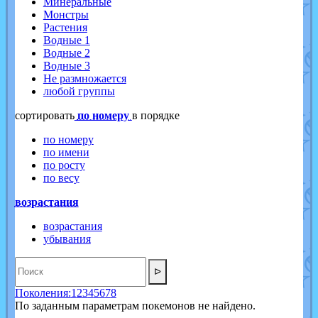
Минеральные
Монстры
Растения
Водные 1
Водные 2
Водные 3
Не размножается
любой группы
cортировать
по номеру
в порядке
по номеру
по имени
по росту
по весу
возрастания
возрастания
убывания
ᐅ
Поколения:
1
2
3
4
5
6
7
8
По заданным параметрам покемонов не найдено.