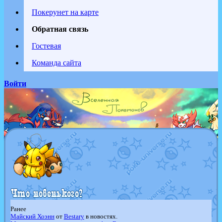
Покерунет на карте
Обратная связь
Гостевая
Команда сайта
Войти
Ранее
Майский Хоэнн
от
Bestary
в новостях.