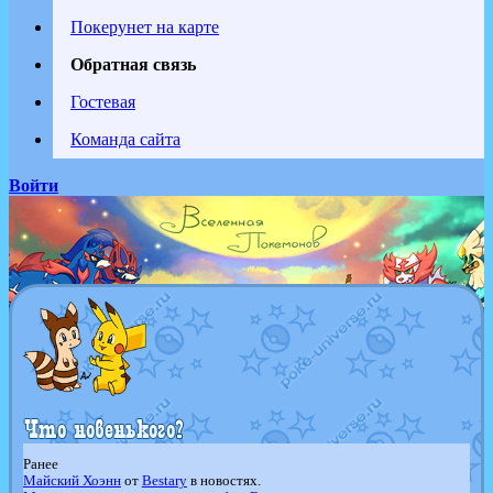
Покерунет на карте
Обратная связь
Гостевая
Команда сайта
Войти
Ранее
Майский Хоэнн
от
Bestary
в новостях.