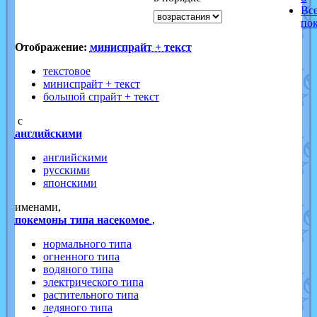
Вс
по
Отображение:
миниспрайт + текст
текстовое
миниспрайт + текст
большой спрайт + текст
с
английскими
английскими
русскими
японскими
именами,
покемоны типа насекомое
,
нормального типа
огненного типа
водяного типа
электрического типа
растительного типа
ледяного типа