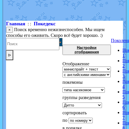
Shadow mismagius
от
JOK_julia
в фанарте.
художник
от
vicavica
в фанарте.
Главная
Покедекс
: :
Поиск временно нежизнеспособен. Мы ищем
×
способы его оживить. Скоро всё будет хорошо. :)
Поколен
Настройки
По
отображения
ᐅ
1
По
Отображение
2
По
3
По
покемоны
4
По
5
группы разведения
По
6
По
сортировать
7
по
По
в порядке
8