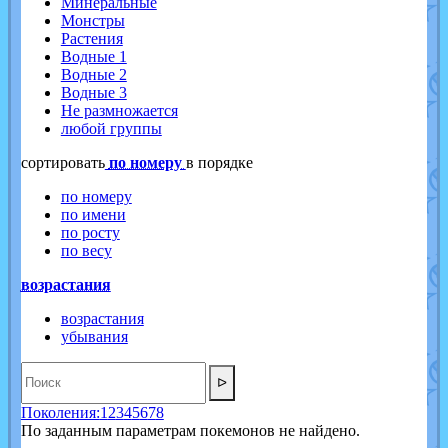
Минеральные
Монстры
Растения
Водные 1
Водные 2
Водные 3
Не размножается
любой группы
cортировать
по номеру
в порядке
по номеру
по имени
по росту
по весу
возрастания
возрастания
убывания
ᐅ
Поколения:
1
2
3
4
5
6
7
8
По заданным параметрам покемонов не найдено.