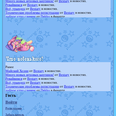
Много новых игровых картинок!
от
Bestary
в новостях.
Ревайвимся
от
Bestary
в новостях.
Всё, трындец
от
Bestary
в новостях.
Технические проблемы регистрации
от
Bestary
в новостях.
доброе утро славяне
от
Dakku
в фанарте.
Йолда и Мимикью
от
MavisNyanCat
в фанарте.
Недовольный котомангуст
от
Randomon
в фанарте.
The Dark Wishmaker
от
Randomon
в фанарте.
шадоу спиритомб
от
ilovearceus
в фанарте.
траббиш
от
ilovearceus
в фанарте.
Raging Bolt
от
GraceDaFox
в фанарте.
Shadow mismagius
от
JOK_julia
в фанарте.
художник
от
vicavica
в фанарте.
Ранее
Майский Хоэнн
от
Bestary
в новостях.
Много новых игровых картинок!
от
Bestary
в новостях.
Ревайвимся
от
Bestary
в новостях.
Всё, трындец
от
Bestary
в новостях.
Технические проблемы регистрации
от
Bestary
в новостях.
доброе утро славяне
от
Dakku
в фанарте.
Йолда и Мимикью
от
MavisNyanCat
в фанарте.
Гость
Недовольный котомангуст
от
Randomon
в фанарте.
Войти
The Dark Wishmaker
от
Randomon
в фанарте.
шадоу спиритомб
от
ilovearceus
в фанарте.
Регистрация
траббиш
от
ilovearceus
в фанарте.
Raging Bolt
от
GraceDaFox
в фанарте.
Забыл пароль