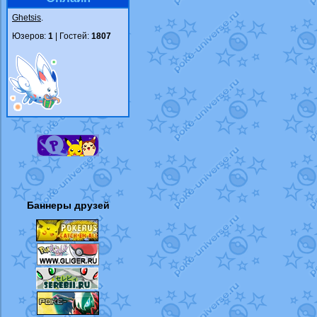
Ghetsis
.
Юзеров:
1
| Гостей:
1807
Баннеры друзей