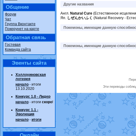
Другие названия
Общение
Англ.
Natural Cure
(Естественное исцелени
Форум
Яп.
しぜんかいふく
(Natural Recovery - Ест
Чат
Группа Вконтакте
Покемоны, имеющие данную способност
Покерунет на карте
Обратная связь
Гостевая
Покемоны, имеющие данную способност
Команда сайта
Эвенты сайта
Хэллоуиновская
лотерея
Пере
начало
- итоги
Эти переводы соблюд
13.10.2020
Конкурс 1.0 - Лидер
начало
- итоги
скоро
!
Конкурс 1.1 -
Эволюция
начало
-
итоги
Онлайн