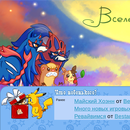
Ранее
Майский Хоэнн
от
Be
Много новых игровых
Ревайвимся
от
Besta
Всё, трындец
от
Best