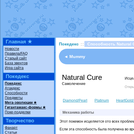
Технические пробле
доброе утро славяне
Йолда и Мимикью
от
Недовольный котома
The Dark Wishmaker
шадоу спиритомб
от
Главная ★
Покедекс
Способность Natural 
: :
траббиш
от
ilovearce
Новости
Правила/FAQ
Raging Bolt
от
Grace
◄ Mummy
Старый сайт
Shadow mismagius
о
База эвентов
Игра сайта
художник
от
vicavica
Natural Cure
Покедекс
Исце
Покедекс
Самолечение
Откры
Атакдекс
Способности
Предметы
Diamond/Pearl
Platinum
HeartGold/
Мега-эволюции ★
Гигантамакс-формы ★
Поке-подделки
Механика работы
Творчество
Этот покемон исцеляется ото всех проблем
Фанарт
Если эта способность была получена во вр
Статьи